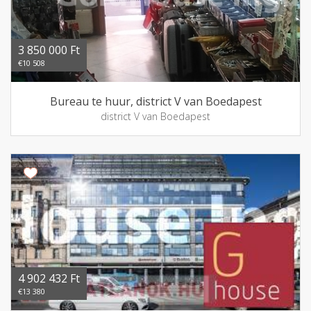
3 850 000 Ft
€10 508
Bureau te huur, district V van Boedapest
district V van Boedapest
4 902 432 Ft
€13 380