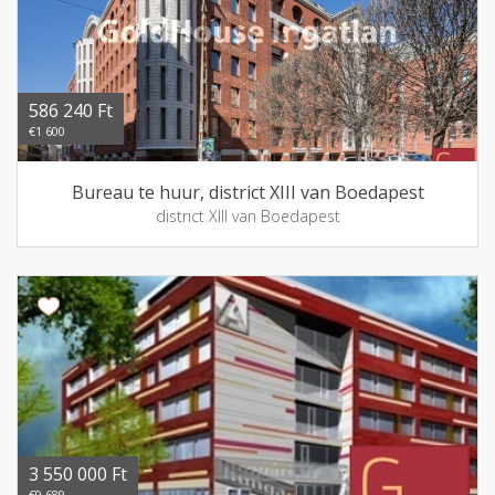
586 240 Ft
€1 600
Bureau te huur, district XIII van Boedapest
district XIII van Boedapest
3 550 000 Ft
€9 689