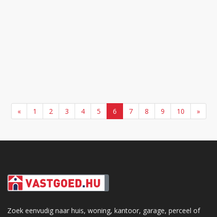
«
1
2
3
4
5
6
7
8
9
10
»
Zoek eenvudig naar huis, woning, kantoor, garage, perceel of