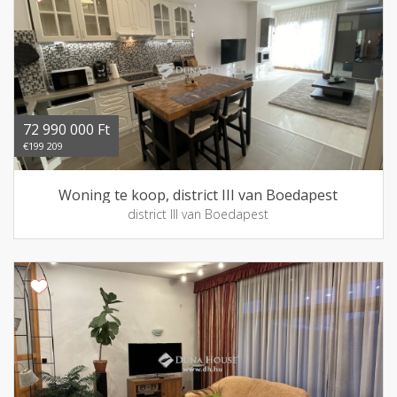
72 990 000 Ft
€199 209
Woning te koop, district III van Boedapest
district III van Boedapest