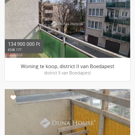
134 900 000 Ft
€368 177
Woning te koop, district II van Boedapest
district II van Boedapest