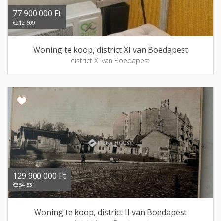
77 900 000 Ft
€212 609
Woning te koop, district XI van Boedapest
district XI van Boedapest
129 900 000 Ft
€354 531
Woning te koop, district II van Boedapest