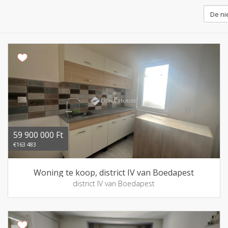
59 900 000 Ft
€163 483
Woning te koop, district IV van Boedapest
district IV van Boedapest