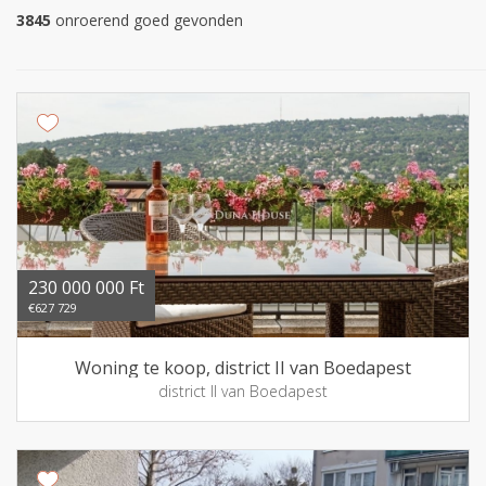
3845
onroerend goed gevonden
230 000 000 Ft
€627 729
Woning te koop, district II van Boedapest
district II van Boedapest