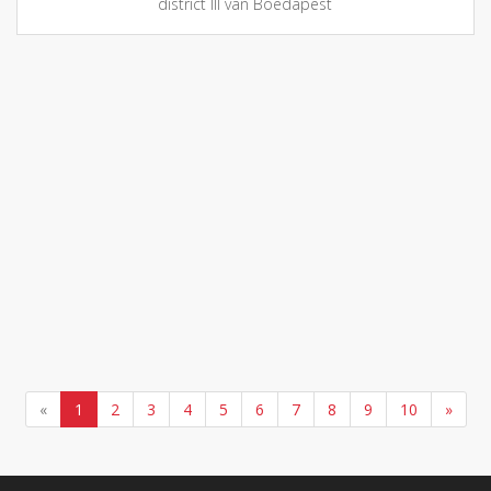
district III van Boedapest
«
1
2
3
4
5
6
7
8
9
10
»