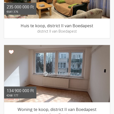
235 000 000 Ft
€641 376
Huis te koop, district II van Boedapest
district II van Boedapest
134 900 000 Ft
€368 177
Woning te koop, district II van Boedapest