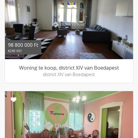
98 800 000 Ft
€269 651
Woning te koop, district XIV van Boedapest
district XIV van Boedapest