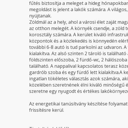
fűtés biztosítja a meleget a hideg hónapokb
megoldást is jelent a lakók számára. A világos
nyújtanak.
Zöldmál az a hely, ahol a városi élet zaját m
az otthon melegét. A környék csendje, a zöld 
korosztály számára. A kerület kiváló infrastruk
központok és a közlekedés is könnyedén elérhe
további 6-8 autó is tud parkolni az udvaron. A 
kialakítva. Az alsó szinten 2 tároló is találhat
földszinten előszoba, 2 fürdő-wc, 2 hálószoba
található. A nappalival kapcsolatos terasz köz
gardrób szoba és egy fürdő lett kialakítva.A k
ingatlan tökéletes választás azok számára, ak
közelében szeretnének élni kiváló minőségű é
szeretne egy nyugodt és értékes lakókörnyeze
Az energetikai tanúsítvány készítése folyamatb
frissítésre kerül.