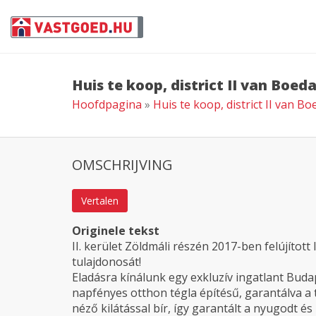
Huis te koop, district II van Boed
Hoofdpagina
»
Huis te koop, district II van B
OMSCHRIJVING
Vertalen
Originele tekst
II. kerület Zöldmáli részén 2017-ben felújítot
tulajdonosát!
Eladásra kínálunk egy exkluzív ingatlant Budap
napfényes otthon tégla építésű, garantálva a 
néző kilátással bír, így garantált a nyugodt é