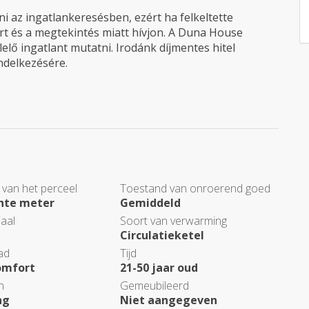
 az ingatlankeresésben, ezért ha felkeltette
rt és a megtekintés miatt hívjon. A Duna House
elő ingatlant mutatni. Irodánk díjmentes hitel
endelkezésére.
 van het perceel
Toestand van onroerend goed
ante meter
Gemiddeld
aal
Soort van verwarming
Circulatieketel
ad
Tijd
omfort
21-50 jaar oud
n
Gemeubileerd
ng
Niet aangegeven