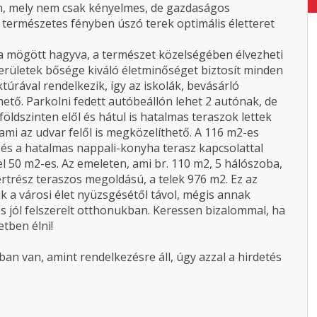
an, mely nem csak kényelmes, de gazdaságos
, természetes fényben úszó terek optimális életteret
aga mögött hagyva, a természet közelségében élvezheti
területek bősége kiváló életminőséget biztosít minden
túrával rendelkezik, így az iskolák, bevásárló
tő. Parkolni fedett autóbeállón lehet 2 autónak, de
földszinten elől és hátul is hatalmas teraszok lettek
ó ami az udvar felől is megközelíthető. A 116 m2-es
 és a hatalmas nappali-konyha terasz kapcsolattal
el 50 m2-es. Az emeleten, ami br. 110 m2, 5 hálószoba,
ertrész teraszos megoldású, a telek 976 m2. Ez az
ik a városi élet nyüzsgésétől távol, mégis annak
s jól felszerelt otthonukban. Keressen bizalommal, ha
tben élni!
an van, amint rendelkezésre áll, úgy azzal a hirdetés