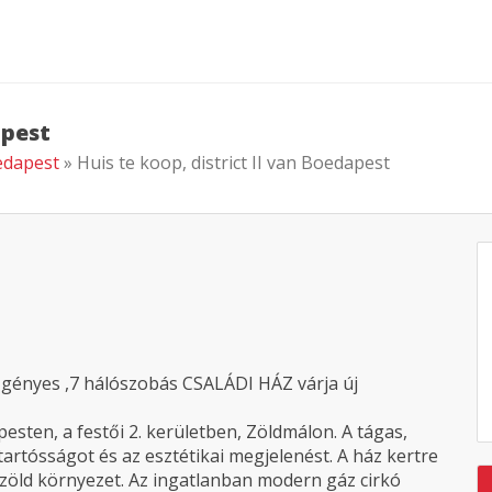
apest
oedapest
» Huis te koop, district II van Boedapest
t Igényes ,7 hálószobás CSALÁDI HÁZ várja új
esten, a festői 2. kerületben, Zöldmálon. A tágas,
tartósságot és az esztétikai megjelenést. A ház kertre
s zöld környezet. Az ingatlanban modern gáz cirkó