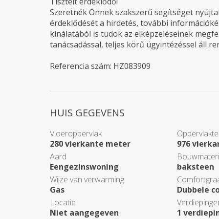
Tisztelt érdeklődő!
Szeretnék Önnek szakszerű segítséget nyújtani
érdeklődését a hirdetés, további információké
kínálatából is tudok az elképzeléseinek megfel
tanácsadással, teljes körű ügyintézéssel áll r
Referencia szám: HZ083909
HUIS GEGEVENS
Vloeroppervlak
Oppervlakte
280 vierkante meter
976 vierk
Aard
Bouwmateri
Eengezinswoning
baksteen
Wijze van verwarming
Comfortgra
Gas
Dubbele c
Locatie
Verdiepinge
Niet aangegeven
1 verdiepi