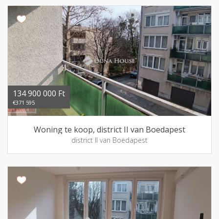
134 900 000 Ft
€371 595
Woning te koop, district II van Boedapest
district II van Boedapest