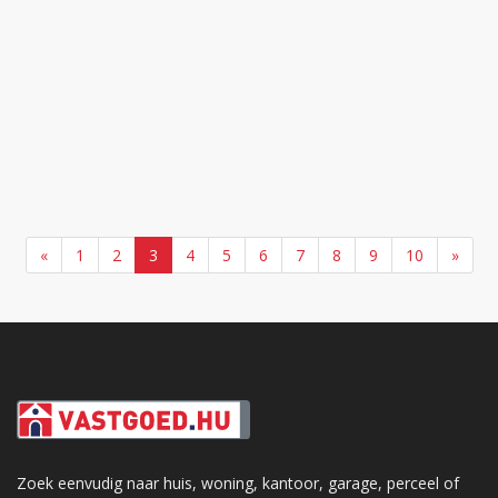
«
1
2
3
4
5
6
7
8
9
10
»
Zoek eenvudig naar huis, woning, kantoor, garage, perceel of