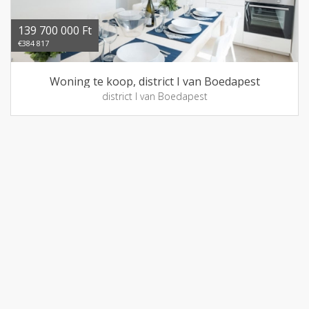
139 700 000 Ft
€384 817
Woning te koop, district I van Boedapest
district I van Boedapest