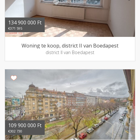
134 900 000 Ft
€371 595
Woning te koop, district II van Boedapest
district II van Boedapest
109 900 000 Ft
€302 730