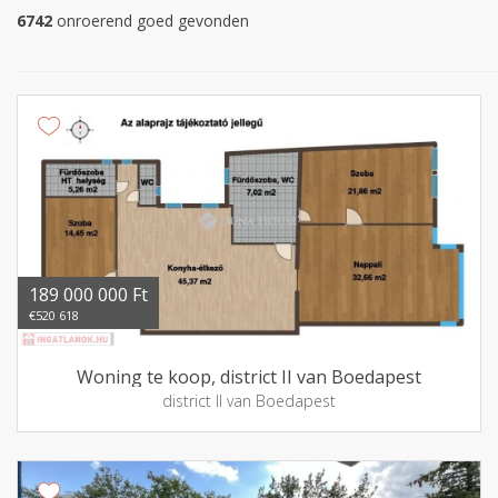
6742
onroerend goed gevonden
189 000 000 Ft
€520 618
Woning te koop, district II van Boedapest
district II van Boedapest