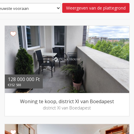
Weergeven van de plattegrond
128 000 000 Ft
€352 588
Woning te koop, district XI van Boedapest
district XI van Boedapest