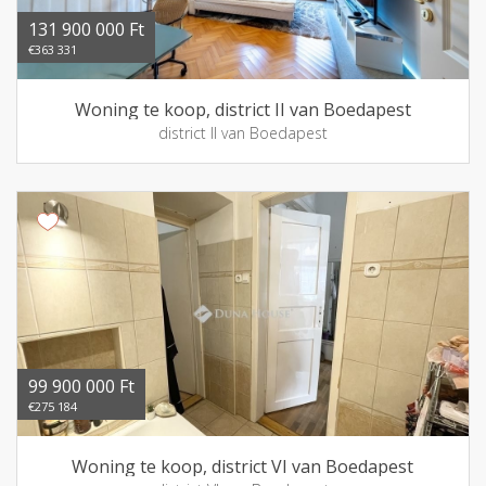
131 900 000 Ft
€363 331
Woning te koop, district II van Boedapest
district II van Boedapest
99 900 000 Ft
€275 184
Woning te koop, district VI van Boedapest