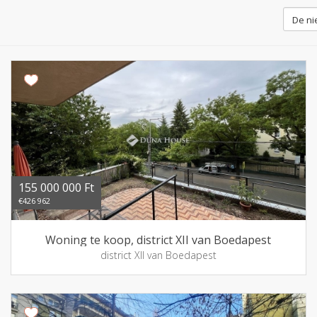
155 000 000 Ft
€426 962
Woning te koop, district XII van Boedapest
district XII van Boedapest