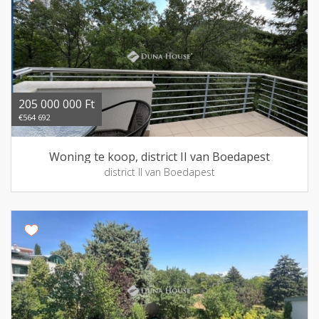
205 000 000 Ft
€564 692
Woning te koop, district II van Boedapest
district II van Boedapest