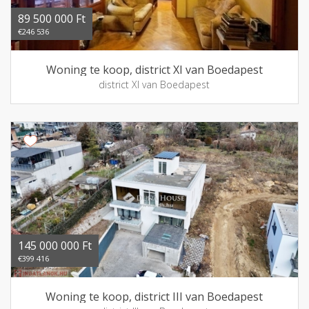
89 500 000 Ft
€246 536
Woning te koop, district XI van Boedapest
district XI van Boedapest
145 000 000 Ft
€399 416
Woning te koop, district III van Boedapest