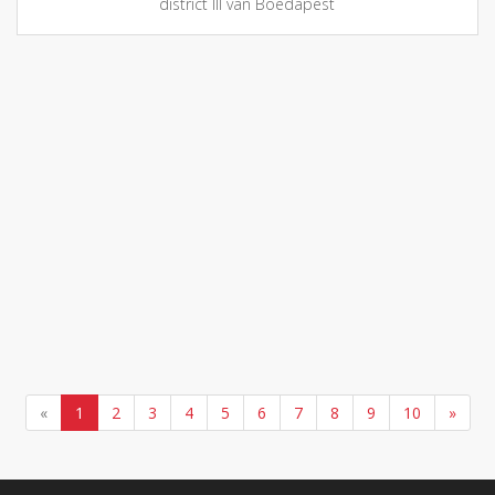
district III van Boedapest
«
1
2
3
4
5
6
7
8
9
10
»