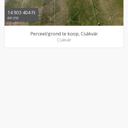
14 903 404 Ft
€41 053
Perceel/grond te koop, Csákvár
Csákvár