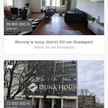
98 800 000 Ft
€269 651
Woning te koop, district XIV van Boedapest
district XIV van Boedapest
72 000 000 Ft
€196 507