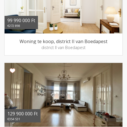
99 990 000 Ft
€272 898
Woning te koop, district II van Boedapest
district II van Boedapest
129 900 000 Ft
€354 531