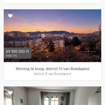
69 900 000 Ft
€190 775
Woning te koop, district III van Boedapest
district III van Boedapest