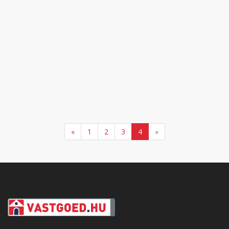
«
1
2
3
4
»