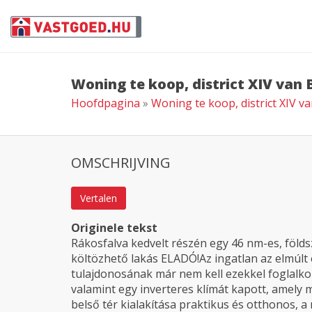
Woning te koop, district XIV van
Hoofdpagina
»
Woning te koop, district XIV 
OMSCHRIJVING
Vertalen
Originele tekst
Rákosfalva kedvelt részén egy 46 nm-es, földsz
költözhető lakás ELADÓ!Az ingatlan az elmúlt 
tulajdonosának már nem kell ezekkel foglalko
valamint egy inverteres klímát kapott, amely
belső tér kialakítása praktikus és otthonos, a