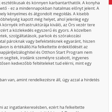
k esztétikusak és könnyen karbantarthatók. A konyha
ethető - ez a mindennapokban hatalmas előnyt jelent. A
mely kényelmes és átgondolt megoldás. A kisebb
óbhelység kapott még helyet, ahol jelenleg egy
A környék infrastruktúrája kiváló, az Örs vezér tere
ezért a közlekedés egyszerű és gyors. A közelben
tek, szolgáltatások, parkok és szórakozási
fiatal pároknak vagy befektetésnek egyaránt, hiszen
ávon is értékálló.Ha felkeltette érdeklődését az
napján!Jelzáloghitel és Otthon Start Program nem
en segítek, irodánk személyre szabott, ingyenes
tősen kedvezőbb feltételeket tud elérni, mint egy
an van, amint rendelkezésre áll, úgy azzal a hirdetés
 az ingatlankeresésben, ezért ha felkeltette