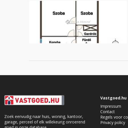
Vastgoed.hu
Impressum
Contact
Zoek eenvudig naar huis, woning, kantoor,
Regels voor co
garage, perceel of elk willekeurig onroerend
Privacy policy
goed in onze database.