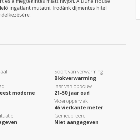
rt és a megtekintés miatt hívjon. A Duna House
elő ingatlant mutatni. Irodánk díjmentes hitel
endelkezésére.
aal
Soort van verwarming
Blokverwarming
ad
Jaar van opbouw
eest moderne
21-50 jaar oud
Vloeroppervlak
46 vierkante meter
tuatie
Gemeubileerd
egeven
Niet aangegeven