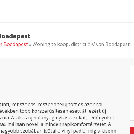
 Boedapest
van Boedapest
» Woning te koop, district XIV van Boedapest
inti, két szobás, részben felújított és azonnal
években több korszerűsítésen esett át, ezért új
znia. A lakás új műanyag nyílászárókat, redőnyöket,
 maximálisan növeli a mindennapikomfortérzetet. A
 nagyobb szobában időtálló vinyl padló, míg a kisebb