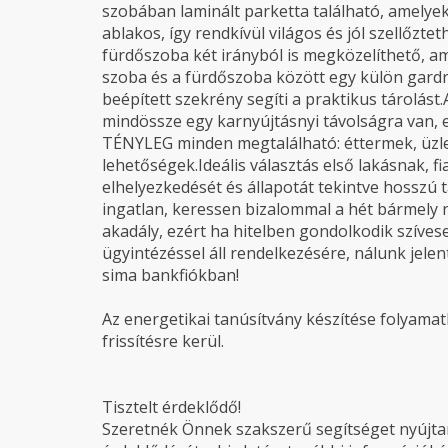
szobában laminált parketta található, amelye
ablakos, így rendkívül világos és jól szellőzt
fürdőszoba két irányból is megközelíthető, a
szoba és a fürdőszoba között egy külön gardr
beépített szekrény segíti a praktikus tárolást.
mindössze egy karnyújtásnyi távolságra van, 
TÉNYLEG minden megtalálható: éttermek, üzle
lehetőségek.Ideális választás első lakásnak, 
elhelyezkedését és állapotát tekintve hosszú t
ingatlan, keressen bizalommal a hét bármely 
akadály, ezért ha hitelben gondolkodik szíves
ügyintézéssel áll rendelkezésére, nálunk jelen
sima bankfiókban!
Az energetikai tanúsítvány készítése folyamatb
frissítésre kerül.
Tisztelt érdeklődő!
Szeretnék Önnek szakszerű segítséget nyújtani