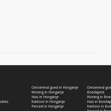
Onroerend goed in Hongarije
Onroerend goe
Woning in Hongarije
Boedapest
Huis in Hongarije
Woning in Boe
okies
Kantoor in Hongarije
Huis in Boeda
Perceel in Hongarije
Kantoor in Bo
Perceel in Boe