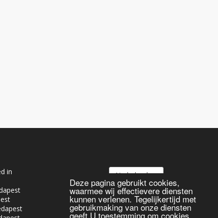
d in
Nederlands
Deze pagina gebruikt cookies,
waarmee wij effectievere diensten
dapest
kunnen verlenen. Tegelijkertijd met
pest
gebruikmaking van onze diensten
edapest
geeft U toestemming om cookies
dapest