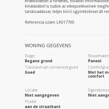
érdeklődését a hirdetés, további információké
kínálatából is tudok az elképzeléseinek megfel
tanácsadással, teljes körű ügyintézéssel áll r
Referencia szám: LK017700
WONING GEGEVENS
Etage
Bouwmateri
Begane grond
Paneel
Toestand van onroerend goed
Comfortgra
Goed
Met het m
comfort
Locatie
Eigendomssi
Niet aangegeven
Niet aang
Positie
aan de straatkant