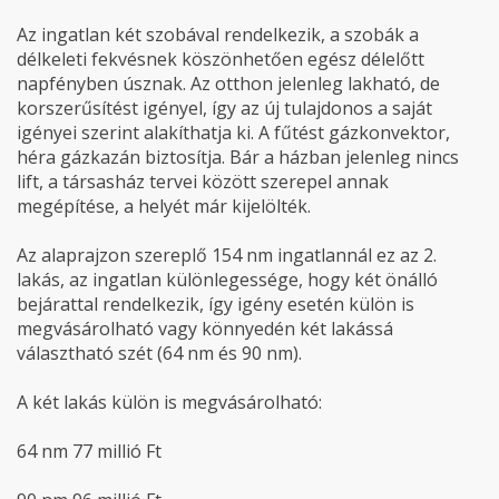
Az ingatlan két szobával rendelkezik, a szobák a
délkeleti fekvésnek köszönhetően egész délelőtt
napfényben úsznak. Az otthon jelenleg lakható, de
korszerűsítést igényel, így az új tulajdonos a saját
igényei szerint alakíthatja ki. A fűtést gázkonvektor,
héra gázkazán biztosítja. Bár a házban jelenleg nincs
lift, a társasház tervei között szerepel annak
megépítése, a helyét már kijelölték.
Az alaprajzon szereplő 154 nm ingatlannál ez az 2.
lakás, az ingatlan különlegessége, hogy két önálló
bejárattal rendelkezik, így igény esetén külön is
megvásárolható vagy könnyedén két lakássá
választható szét (64 nm és 90 nm).
A két lakás külön is megvásárolható:
64 nm 77 millió Ft