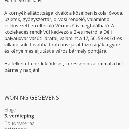
90 nm 96 millió Ft
A környék ellátottsága kiváló: a közelben iskola, óvoda,
üzletek, gyógyszertár, orvosi rendelő, valamint a
zöldövezetben elterülő Vérmező is megtalálható. A
közlekedés rendkívül kedvező a 2-es metró, a Déli
pályaudvar vasúti járatai, valamint a 17, 56, 59 és 61-es
villamosok, továbbá több buszjárat biztosítják a gyors
és kényelmes eljutást a város bármely pontjára.
Ha felkeltette érdeklődését, keressen bizalommal a hét
bármely napján!
WONING GEGEVENS
Etage
3. verdieping
Bouwmateriaal