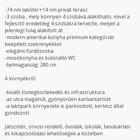
-74 nm lakótér+14 nm privát terasz
-3 szoba , mely könnyen 4 szobává alakítható, mivel a
fejlesztő eredetileg 4 szobásra tervezte, melyet a
jelenlegi tulaj alakított át
-modern amerikai konyha prémium kategóriás
beépített szekrényekkel
-elegáns fürdőszoba
-mosókonyha és különálló WC
-belmagasság: 280 cm
A környékről:
-kiváló tömegközlekedés és infrastruktúra
-az utca magánút, gyönyörűen karbantartott
-a lakópark környezete is parkosított, kertész által
gondozott
Játszótér, orvosi rendelő, óvodák, iskolák, bevásárlási
és kikapcsolódási lehetőségek a közelben