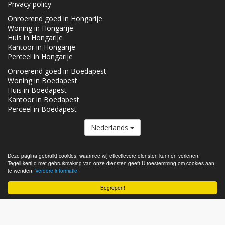
Privacy policy
Onroerend goed in Hongarije
Woning in Hongarije
Huis in Hongarije
Kantoor in Hongarije
Perceel in Hongarije
Onroerend goed in Boedapest
Woning in Boedapest
Huis in Boedapest
Kantoor in Boedapest
Perceel in Boedapest
Nederlands
De Vastgoed.hu lid van de
Real Estate Group.
Deze pagina gebruikt cookies, waarmee wij effectievere diensten kunnen verlenen.
Tegelijkertijd met gebruikmaking van onze diensten geeft U toestemming om cookies aan
Onroerende goederen te koop in Hongarije - Vastgoed.hu © 2026 Alle
te wenden.
Verdere informatie
rechten voorbehouden
Begrepen!