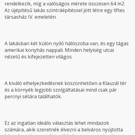
rendelkezik, míg a valóságos mérete összesen 64 m2.
Az újépítésű lakás szintráépítéssel jött létre egy liftes
társasház IV. emeletén.
A lakásban két külön nyíló hálószoba van, és egy tágas
amerikai konyhás nappali. Minden helyiség utcai
nézetű és kifejezetten világos.
A kiváló elhelyezkedésnek köszönhetően a Klauzál tér
és a környék legjobb szolgáltatásai mind csak pár
percnyi sétára találhatók.
Ez az ingatlan ideális választás lehet mindazok
számára, akik szeretnék élvezni a belváros nyújtotta