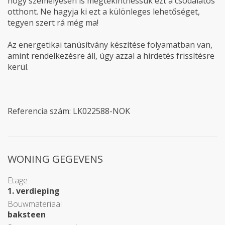
hogy személyesen is megtekinthessük ezt a csodálatos
otthont. Ne hagyja ki ezt a különleges lehetőséget,
tegyen szert rá még ma!
Az energetikai tanúsítvány készítése folyamatban van,
amint rendelkezésre áll, úgy azzal a hirdetés frissítésre
kerül.
Referencia szám: LK022588-NOK
WONING GEGEVENS
Etage
1. verdieping
Bouwmateriaal
baksteen