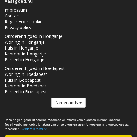
Vastgoed.hu
Impressum
Contact
Regels voor cookies
Privacy policy
Onroerend goed in Hongarije
Woning in Hongarije
Huis in Hongarije
Kantoor in Hongarije
Perceel in Hongarije
Onroerend goed in Boedapest
Woning in Boedapest
Huis in Boedapest
Kantoor in Boedapest
Perceel in Boedapest
Nederlands
De Vastgoed.hu lid van de
Real Estate Group.
Deze pagina gebruikt cookies, waarmee wij effectievere diensten kunnen verlenen.
Tegelijkertijd met gebruikmaking van onze diensten geeft U toestemming om cookies aan
Onroerende goederen te koop in Hongarije - Vastgoed.hu © 2026 Alle
te wenden.
Verdere informatie
rechten voorbehouden