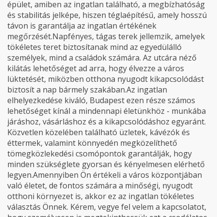
épület, amiben az ingatlan található, a megbízhatóság
és stabilitás jelképe, hiszen téglaépítésű, amely hosszú
távon is garantálja az ingatlan értékének
megőrzését.Napfényes, tágas terek jellemzik, amelyek
tökéletes teret biztosítanak mind az egyedülálló
személyek, mind a családok számára. Az utcára néző
kilátás lehetőséget ad arra, hogy élvezze a város
lüktetését, miközben otthona nyugodt kikapcsolódást
biztosít a nap bármely szakában.Az ingatlan
elhelyezkedése kiváló, Budapest ezen része számos
lehetőséget kínál a mindennapi életünkhöz - munkába
járáshoz, vásárláshoz és a kikapcsolódáshoz egyaránt.
Közvetlen közelében található üzletek, kávézók és
éttermek, valamint könnyedén megközelíthető
tömegközlekedési csomópontok garantálják, hogy
minden szükséglete gyorsan és kényelmesen elérhető
legyen.Amennyiben Ön értékeli a város központjában
való életet, de fontos számára a minőségi, nyugodt
otthoni környezet is, akkor ez az ingatlan tökéletes
választás Önnek. Kérem, vegye fel velem a kapcsolatot,