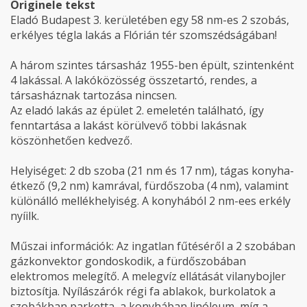
Originele tekst
Eladó Budapest 3. kerületében egy 58 nm-es 2 szobás,
erkélyes tégla lakás a Flórián tér szomszédságában!
A három szintes társasház 1955-ben épült, szintenként
4 lakással. A lakóközösség összetartó, rendes, a
társasháznak tartozása nincsen.
Az eladó lakás az épület 2. emeletén található, így
fenntartása a lakást körülvevő többi lakásnak
köszönhetően kedvező.
Helyiséget: 2 db szoba (21 nm és 17 nm), tágas konyha-
étkező (9,2 nm) kamrával, fürdőszoba (4 nm), valamint
különálló mellékhelyiség. A konyhából 2 nm-ees erkély
nyíilk.
Műszai információk: Az ingatlan fűtéséről a 2 szobában
gázkonvektor gondoskodik, a fürdőszobában
elektromos melegítő. A melegvíz ellátását vilanybojler
biztosítja. Nyílászárók régi fa ablakok, burkolatok a
szobákban parketta, a konyhában linóleum, míg a