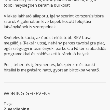
többi helyiségben kerámia burkolat.
A lakás lakható állapotú, igény szerint korszerűsítésre
szorul. A galériában lévő képek között felújítási
látványképek is szerepelnek.
Kivételes lokáció, az épület előtt több BKV busz
megállója (Raktár utca), néhány perces távolságra piac,
egészségügyi intézmények, parkok, a Fő tér szabadidős
programokkal és zöldövezeti kiránduló helyek.
Per-, teher- és igénymentes, készpénzre és banki
hitellel is megvásárolható, gyorsan birtokba vehető.
WONING GEGEVENS
Etage
2. verdieping