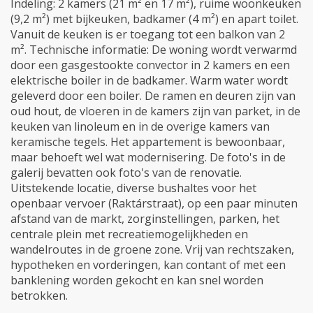
Indeling: 2 kamers (21 m² en 17 m²), ruime woonkeuken
(9,2 m²) met bijkeuken, badkamer (4 m²) en apart toilet.
Vanuit de keuken is er toegang tot een balkon van 2
m². Technische informatie: De woning wordt verwarmd
door een gasgestookte convector in 2 kamers en een
elektrische boiler in de badkamer. Warm water wordt
geleverd door een boiler. De ramen en deuren zijn van
oud hout, de vloeren in de kamers zijn van parket, in de
keuken van linoleum en in de overige kamers van
keramische tegels. Het appartement is bewoonbaar,
maar behoeft wel wat modernisering. De foto's in de
galerij bevatten ook foto's van de renovatie.
Uitstekende locatie, diverse bushaltes voor het
openbaar vervoer (Raktárstraat), op een paar minuten
afstand van de markt, zorginstellingen, parken, het
centrale plein met recreatiemogelijkheden en
wandelroutes in de groene zone. Vrij van rechtszaken,
hypotheken en vorderingen, kan contant of met een
banklening worden gekocht en kan snel worden
betrokken.