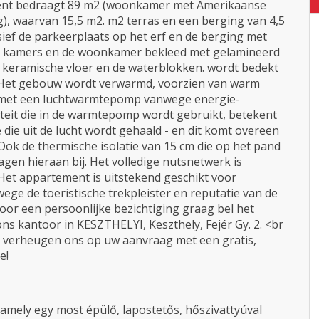
ent bedraagt 89 m2 (woonkamer met Amerikaanse
g), waarvan 15,5 m2. m2 terras en een berging van 4,5
sief de parkeerplaats op het erf en de berging met
e kamers en de woonkamer bekleed met gelamineerd
 keramische vloer en de waterblokken. wordt bedekt
. Het gebouw wordt verwarmd, voorzien van warm
d met een luchtwarmtepomp vanwege energie-
citeit die in de warmtepomp wordt gebruikt, betekent
die uit de lucht wordt gehaald - en dit komt overeen
Ook de thermische isolatie van 15 cm die op het pand
en hieraan bij. Het volledige nutsnetwerk is
 />Het appartement is uitstekend geschikt voor
ge de toeristische trekpleister en reputatie van de
voor een persoonlijke bezichtiging graag bel het
 kantoor in KESZTHELYI, Keszthely, Fejér Gy. 2. <br
Wij verheugen ons op uw aanvraag met een gratis,
e!
, amely egy most épülő, lapostetős, hőszivattyúval