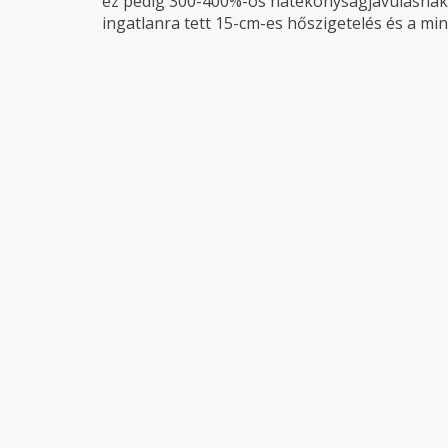
ez pedig 300-400%-os hatékonyságjavulásnak 
ingatlanra tett 15-cm-es hőszigetelés és a min