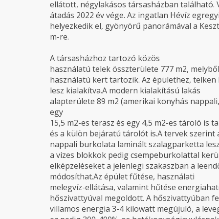
ellátott, négylakásos társasházban található.
átadás 2022 év vége. Az ingatlan Hévíz egregy
helyezkedik el, gyönyörű panorámával a Keszth
m-re.
A társasházhoz tartozó közös
használatú telek összterülete 777 m2, melybő
használatú kert tartozik. Az épülethez, telken
lesz kialakítva.A modern kialakítású lakás
alapterülete 89 m2 (amerikai konyhás nappali
egy
15,5 m2-es terasz és egy 4,5 m2-es tároló is ta
és a külön bejáratú tárolót is.A tervek szerint
nappali burkolata laminált szalagparketta lesz
a vizes blokkok pedig csempeburkolattal kerül
elképzeléseket a jelenlegi szakaszban a leend
módosíthat.Az épület fűtése, használati
melegvíz-ellátása, valamint hűtése energiah
hőszivattyúval megoldott. A hőszivattyúban f
villamos energia 3-4 kilowatt megújuló, a leve