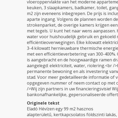
vloeroppervlakte van het moderne appartem
keuken, 3 slaapkamers, badkamer, toilet, gan
m2 zijn eveneens inbegrepen. De prijs is inclu
aparte ingang. Volgens de plannen worden d
strokenparket, de overige kamers krijgen een
met tegels. U kunt het naar wens aanpassen
water voor huishoudelijk gebruik en gekoel
efficiëntieoverwegingen. Elke kilowatt elektri
3-4 kilowatt hernieuwbare thermische energie 
met een efficiëntieverbetering van 300-400%. 
is aangebracht en de hoogwaardige ramen drag
aangelegd: elektriciteit, water, riolering.<br
permanente bewoning en als investering vanwe
stad. Voor meer gedetailleerde informatie of 
opgegeven nummer of neem contact op met ons
/>Wij zijn partners in uw financieringsvisie! 
bankonafhankelijke, gepersonaliseerde offert
Originele tekst
Eladó Hévízen egy 99 m2 hasznos
alapterületű, kertkapcsolatos földszinti lakás