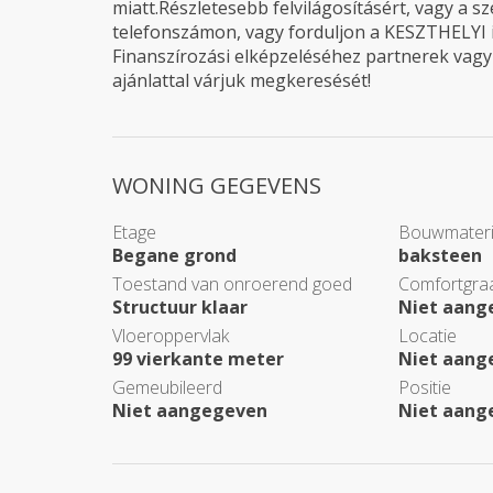
miatt.Részletesebb felvilágosításért, vagy a 
telefonszámon, vagy forduljon a KESZTHELYI i
Finanszírozási elképzeléséhez partnerek vagy
ajánlattal várjuk megkeresését!
WONING GEGEVENS
Etage
Bouwmateri
Begane grond
baksteen
Toestand van onroerend goed
Comfortgra
Structuur klaar
Niet aang
Vloeroppervlak
Locatie
99 vierkante meter
Niet aang
Gemeubileerd
Positie
Niet aangegeven
Niet aang