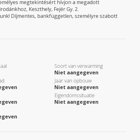
személyes megtekintésért hívjon a megadott
rodánkhoz, Keszthely, Fejér Gy. 2.
unk! Díjmentes, bankfüggetlen, személyre szabott
aal
Soort van verwarming
Niet aangegeven
ad
Jaar van opbouw
egeven
Niet aangegeven
Eigendomssituatie
egeven
Niet aangegeven
egeven