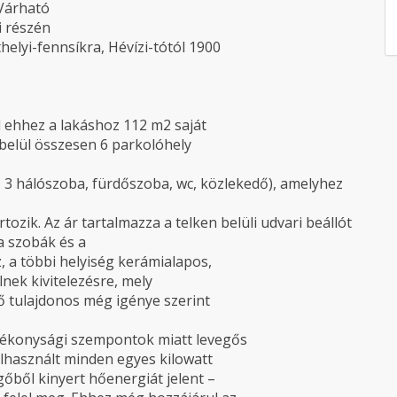
 Várható
i részén
elyi-fennsíkra, Hévízi-tótól 1900
l ehhez a lakáshoz 112 m2 saját
 belül összesen 6 parkolóhely
, 3 hálószoba, fürdőszoba, wc, közlekedő), amelyhez
rtozik. Az ár tartalmazza a telken belüli udvari beállót
 a szobák és a
, a többi helyiség kerámialapos,
nek kivitelezésre, mely
ő tulajdonos még igénye szerint
atékonysági szempontok miatt levegős
elhasznált minden egyes kilowatt
gőből kinyert hőenergiát jelent –