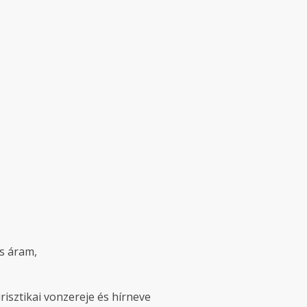
s áram,
risztikai vonzereje és hírneve