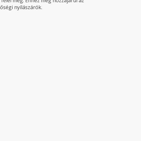
felel meg. Ehhez még hozzájárul az
őségi nyílászárók.