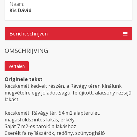
Naam:
Kis Dávid
Bericht schrijven
OMSCHRIJVING
Vertalen
Originele tekst
Kecskemét kedvelt részén, a Rávágy téren kínálunk
megvételre egy jó adottságú, felújított, alacsony rezsijű
lakást.
Kecskemét, Rávágy tér, 54 m2 alapterület,
magasföldszintes lakás, erkély
Saját 7 m2-es tároló a lakáshoz
Cserélt fa nyílászárók, redőny, szúnyogháló