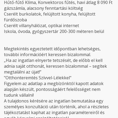
Hűtő-fűtő Klíma, Konvektoros fűtés, havi átlag 8 090 Ft
gázszámla, alacsony fenntartási költség
Cserélt burkolatok, felújított konyha, felújított
fürdőszoba
Cserélt villanyhálózat, optikai internet
Iskola, óvoda, gyógyszertár 200-300 méteren belül
Megtekintés egyeztetett időpontban lehetséges,
további információért keressen bizalommal.
„Ha az ingatlan elnyerte tetszését, de előbb el kell
adnia saját otthonát, keressen bizalommal – segítek
megtalálni az újat!”
"Otthonteremtés Szívvel-Lélekkel"
Figyelem az adatlap a megbízónktól kapott adatok
alapján készült, pontosságáért felelősséget nem
tudunk vállalni!
A tulajdonos kérésére az ingatlan bemutatása egy
személyes konzultáció után történik, ahol a részletes
tájékoztatást kaphat az ingatlan paramétereiről és