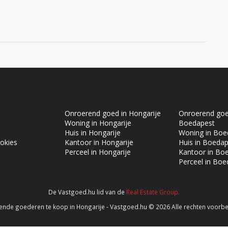
Onroerend goed in Hongarije
Onroerend goe
Woning in Hongarije
Boedapest
Huis in Hongarije
Woning in Boe
okies
Kantoor in Hongarije
Huis in Boeda
Perceel in Hongarije
Kantoor in Bo
Perceel in Boe
De Vastgoed.hu lid van de
Real Estate Group.
aw
nde goederen te koop in Hongarije - Vastgoed.hu © 2026 Alle rechten voor