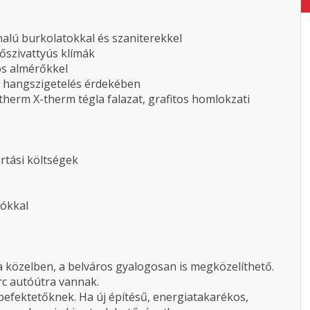
nalú burkolatokkal és szaniterekkel
hőszivattyús klímák
ós almérőkkel
s hangszigetelés érdekében
herm X-therm tégla falazat, grafitos homlokzati
artási költségek
rókkal
 közelben, a belváros gyalogosan is megközelíthető.
rc autóútra vannak.
befektetőknek. Ha új építésű, energiatakarékos,