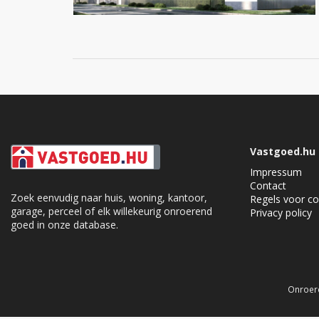
Vastgoed.hu
Impressum
Contact
Zoek eenvudig naar huis, woning, kantoor,
Regels voor co
garage, perceel of elk willekeurig onroerend
Privacy policy
goed in onze database.
Cookie Consent plugin for the EU cookie l
Onroere