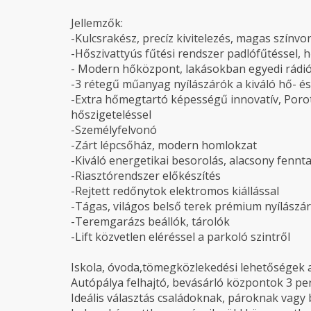
Jellemzők:
-Kulcsrakész, precíz kivitelezés, magas színvo
-Hőszivattyús fűtési rendszer padlófűtéssel, 
- Modern hőközpont, lakásokban egyedi rádi
-3 rétegű műanyag nyílászárók a kiváló hő- é
-Extra hőmegtartó képességű innovatív, Porot
hőszigeteléssel
-Személyfelvonó
-Zárt lépcsőház, modern homlokzat
-Kiváló energetikai besorolás, alacsony fennt
-Riasztórendszer előkészítés
-Rejtett redőnytok elektromos kiállással
-Tágas, világos belső terek prémium nyílászá
-Teremgarázs beállók, tárolók
-Lift közvetlen eléréssel a parkoló szintről
Iskola, óvoda,tömegközlekedési lehetőségek a
Autópálya felhajtó, bevásárló központok 3 pe
Ideális választás családoknak, pároknak vagy 