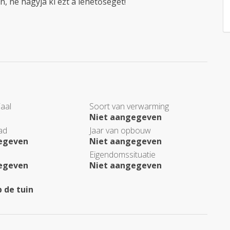
, ne hagyja ki ezt a lehetőséget!
aal
Soort van verwarming
Niet aangegeven
ad
Jaar van opbouw
egeven
Niet aangegeven
Eigendomssituatie
egeven
Niet aangegeven
p de tuin