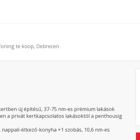
oning te koop, Debrecen
kertben új építésű, 37-75 nm-es prémium lakások
tben a privát kertkapcsolatos lakásoktól a penthousig
s, nappali-étkező-konyha +1 szobás, 10,6 nm-es