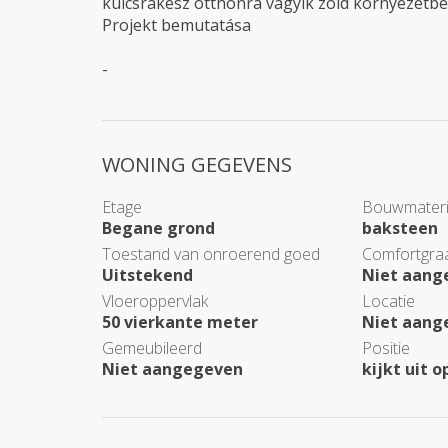
kulcsrakész otthonra vágyik zöld környezetben
Projekt bemutatása
-
WONING GEGEVENS
Etage
Bouwmateri
Begane grond
baksteen
Toestand van onroerend goed
Comfortgra
Uitstekend
Niet aang
Vloeroppervlak
Locatie
50 vierkante meter
Niet aang
Gemeubileerd
Positie
Niet aangegeven
kijkt uit o