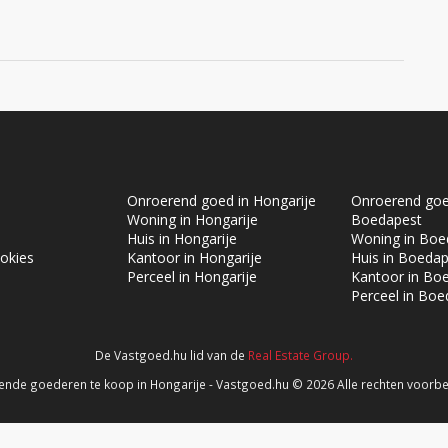
Onroerend goed in Hongarije
Onroerend goe
Woning in Hongarije
Boedapest
Huis in Hongarije
Woning in Boe
okies
Kantoor in Hongarije
Huis in Boeda
Perceel in Hongarije
Kantoor in Bo
Perceel in Boe
De Vastgoed.hu lid van de
Real Estate Group.
aw
nde goederen te koop in Hongarije - Vastgoed.hu © 2026 Alle rechten voor