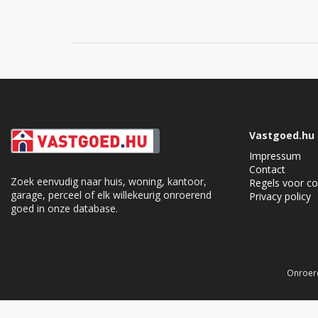
Vastgoed.hu
Impressum
Contact
Zoek eenvudig naar huis, woning, kantoor,
Regels voor co
garage, perceel of elk willekeurig onroerend
Privacy policy
goed in onze database.
Cookie Consent plugin for the EU cookie l
Onroere