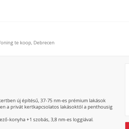
oning te koop, Debrecen
kertben új építésű, 37-75 nm-es prémium lakások
tben a privát kertkapcsolatos lakásoktól a penthousig
tkező-konyha +1 szobás, 3,8 nm-es loggiával.