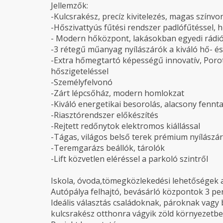
Jellemzők:
-Kulcsrakész, precíz kivitelezés, magas színvo
-Hőszivattyús fűtési rendszer padlófűtéssel, 
- Modern hőközpont, lakásokban egyedi rádi
-3 rétegű műanyag nyílászárók a kiváló hő- é
-Extra hőmegtartó képességű innovatív, Porot
hőszigeteléssel
-Személyfelvonó
-Zárt lépcsőház, modern homlokzat
-Kiváló energetikai besorolás, alacsony fennt
-Riasztórendszer előkészítés
-Rejtett redőnytok elektromos kiállással
-Tágas, világos belső terek prémium nyílászá
-Teremgarázs beállók, tárolók
-Lift közvetlen eléréssel a parkoló szintről
Iskola, óvoda,tömegközlekedési lehetőségek a
Autópálya felhajtó, bevásárló központok 3 pe
Ideális választás családoknak, pároknak vagy 
kulcsrakész otthonra vágyik zöld környezetben