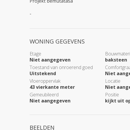
Projekt bemutatása
-
WONING GEGEVENS
Etage
Bouwmateri
Niet aangegeven
baksteen
Toestand van onroerend goed
Comfortgra
Uitstekend
Niet aang
Vloeroppervlak
Locatie
43 vierkante meter
Niet aang
Gemeubileerd
Positie
Niet aangegeven
kijkt uit o
BEELDEN