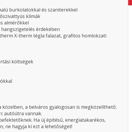
nalú burkolatokkal és szaniterekkel
hőszivattyús klímák
ós almérőkkel
s hangszigetelés érdekében
herm X-therm tégla falazat, grafitos homlokzati
artási költségek
rókkal
 közelben, a belváros gyalogosan is megközelíthető.
rc autóútra vannak.
befektetőknek. Ha új építésű, energiatakarékos,
, ne hagyja ki ezt a lehetőséget!