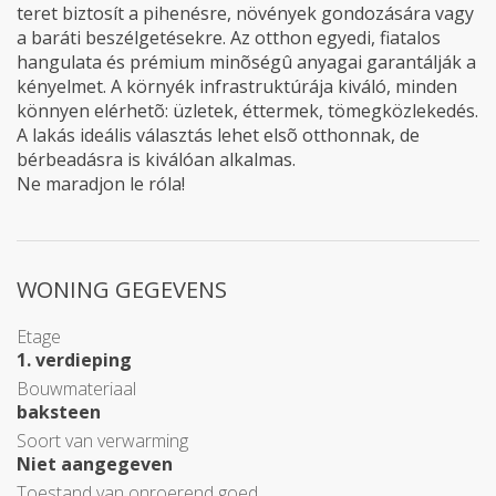
teret biztosít a pihenésre, növények gondozására vagy
a baráti beszélgetésekre. Az otthon egyedi, fiatalos
hangulata és prémium minõségû anyagai garantálják a
kényelmet. A környék infrastruktúrája kiváló, minden
könnyen elérhetõ: üzletek, éttermek, tömegközlekedés.
A lakás ideális választás lehet elsõ otthonnak, de
bérbeadásra is kiválóan alkalmas.
Ne maradjon le róla!
WONING GEGEVENS
Etage
1. verdieping
Bouwmateriaal
baksteen
Soort van verwarming
Niet aangegeven
Toestand van onroerend goed