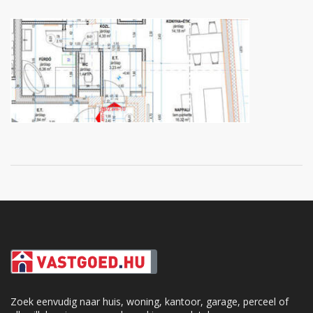
Zoek eenvudig naar huis, woning, kantoor, garage, perceel of