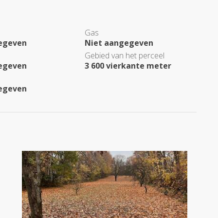
Gas
egeven
Niet aangegeven
Gebied van het perceel
egeven
3 600 vierkante meter
egeven