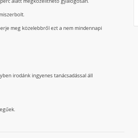
perc alatt megközelíthető gyalogosan.
miszerbolt.
smerje meg közelebbről ezt a nem mindennapi
lyben irodánk ingyenes tanácsadással áll
legűek.