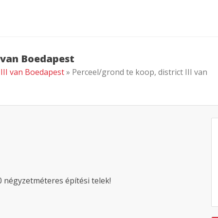
II van Boedapest
t III van Boedapest
» Perceel/grond te koop, district III van
 négyzetméteres építési telek!