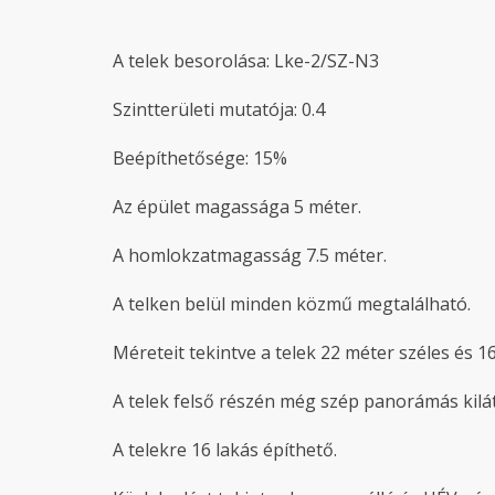
A telek besorolása: Lke-2/SZ-N3
Szintterületi mutatója: 0.4
Beépíthetősége: 15%
Az épület magassága 5 méter.
A homlokzatmagasság 7.5 méter.
A telken belül minden közmű megtalálható.
Méreteit tekintve a telek 22 méter széles és 
A telek felső részén még szép panorámás kilát
A telekre 16 lakás építhető.