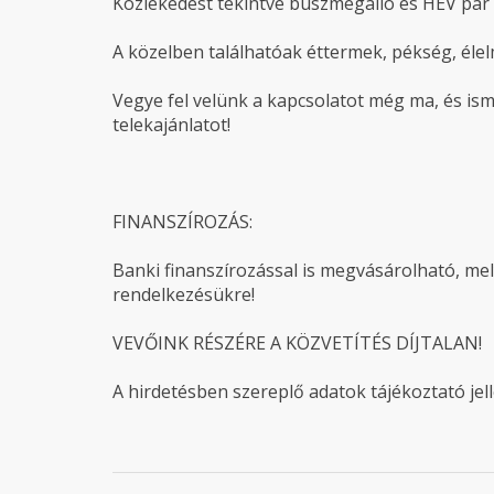
Közlekedést tekintve buszmegálló és HÉV pár 
A közelben találhatóak éttermek, pékség, élel
Vegye fel velünk a kapcsolatot még ma, és i
telekajánlatot!
FINANSZÍROZÁS:
Banki finanszírozással is megvásárolható, me
rendelkezésükre!
VEVŐINK RÉSZÉRE A KÖZVETÍTÉS DÍJTALAN!
A hirdetésben szereplő adatok tájékoztató jel