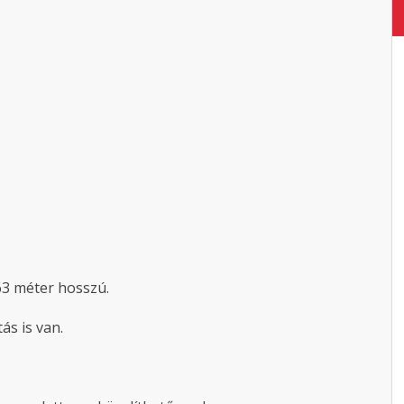
163 méter hosszú.
ás is van.