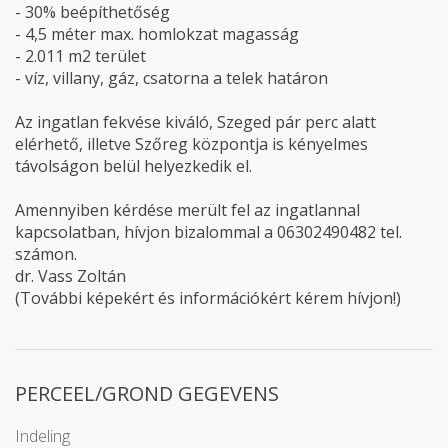
- 30% beépíthetőség
- 4,5 méter max. homlokzat magasság
- 2.011 m2 terület
- víz, villany, gáz, csatorna a telek határon
Az ingatlan fekvése kiváló, Szeged pár perc alatt
elérhető, illetve Szőreg központja is kényelmes
távolságon belül helyezkedik el.
Amennyiben kérdése merült fel az ingatlannal
kapcsolatban, hívjon bizalommal a 06302490482 tel.
számon.
dr. Vass Zoltán
(További képekért és információkért kérem hívjon!)
PERCEEL/GROND GEGEVENS
Indeling