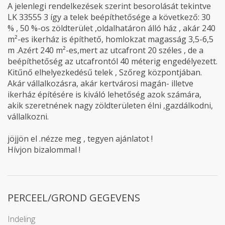
A jelenlegi rendelkezések szerint besorolását tekintve
LK 33555 3 így a telek beépíthetősége a következő: 30
% , 50 %-os zöldterület ,oldalhatáron álló ház , akár 240
m²-es ikerház is építhető, homlokzat magasság 3,5-6,5
m .Azért 240 m²-es,mert az utcafront 20 széles , de a
beépíthetőség az utcafrontól 40 méterig engedélyezett.
Kitűnő elhelyezkedésű telek , Szőreg központjában.
Akár vállalkozásra, akár kertvárosi magán- illetve
ikerház építésére is kiváló lehetőség azok számára,
akik szeretnének nagy zöldterületen élni ,gazdálkodni,
vállalkozni.
jöjjön el .nézze meg , tegyen ajánlatot !
Hívjon bizalommal !
PERCEEL/GROND GEGEVENS
Indeling