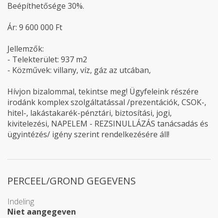
Beépíthetősége 30%.
Ár: 9 600 000 Ft
Jellemzők:
- Telekterület: 937 m2
- Közművek: villany, víz, gáz az utcában,
Hívjon bizalommal, tekintse meg! Ügyfeleink részére
irodánk komplex szolgáltatással /prezentációk, CSOK-,
hitel-, lakástakarék-pénztári, biztosítási, jogi,
kivitelezési, NAPELEM - REZSINULLÁZÁS tanácsadás és
ügyintézés/ igény szerint rendelkezésére áll!
PERCEEL/GROND GEGEVENS
Indeling
Niet aangegeven