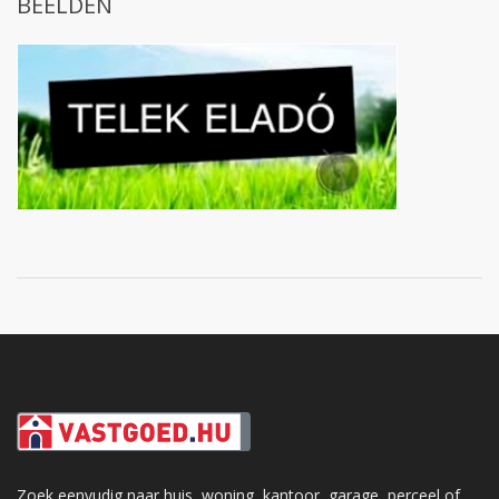
BEELDEN
Zoek eenvudig naar huis, woning, kantoor, garage, perceel of