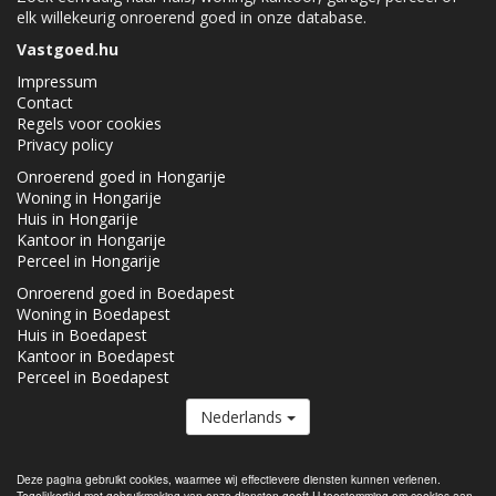
elk willekeurig onroerend goed in onze database.
Vastgoed.hu
Impressum
Contact
Regels voor cookies
Privacy policy
Onroerend goed in Hongarije
Woning in Hongarije
Huis in Hongarije
Kantoor in Hongarije
Perceel in Hongarije
Onroerend goed in Boedapest
Woning in Boedapest
Huis in Boedapest
Kantoor in Boedapest
Perceel in Boedapest
Nederlands
De Vastgoed.hu lid van de
Real Estate Group.
Deze pagina gebruikt cookies, waarmee wij effectievere diensten kunnen verlenen.
Tegelijkertijd met gebruikmaking van onze diensten geeft U toestemming om cookies aan