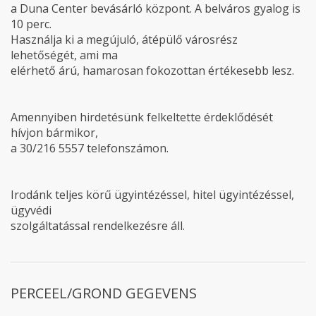
a Duna Center bevásárló központ. A belváros gyalog is
10 perc.
Használja ki a megújuló, átépülő városrész
lehetőségét, ami ma
elérhető árú, hamarosan fokozottan értékesebb lesz.
Amennyiben hirdetésünk felkeltette érdeklődését
hívjon bármikor,
a 30/216 5557 telefonszámon.
Irodánk teljes körű ügyintézéssel, hitel ügyintézéssel,
ügyvédi
szolgáltatással rendelkezésre áll.
PERCEEL/GROND GEGEVENS