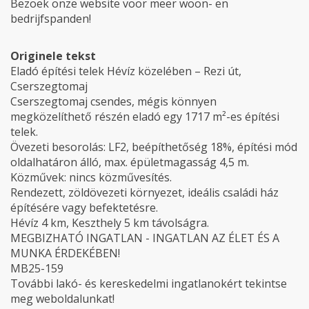
Bezoek onze website voor meer woon- en
bedrijfspanden!
Originele tekst
Eladó építési telek Hévíz közelében – Rezi út,
Cserszegtomaj
Cserszegtomaj csendes, mégis könnyen
megközelíthető részén eladó egy 1717 m²-es építési
telek.
Övezeti besorolás: LF2, beépíthetőség 18%, építési mód
oldalhatáron álló, max. épületmagasság 4,5 m.
Közművek: nincs közművesítés.
Rendezett, zöldövezeti környezet, ideális családi ház
építésére vagy befektetésre.
Hévíz 4 km, Keszthely 5 km távolságra.
MEGBIZHATÓ INGATLAN - INGATLAN AZ ÉLET ÉS A
MUNKA ÉRDEKÉBEN!
MB25-159
További lakó- és kereskedelmi ingatlanokért tekintse
meg weboldalunkat!