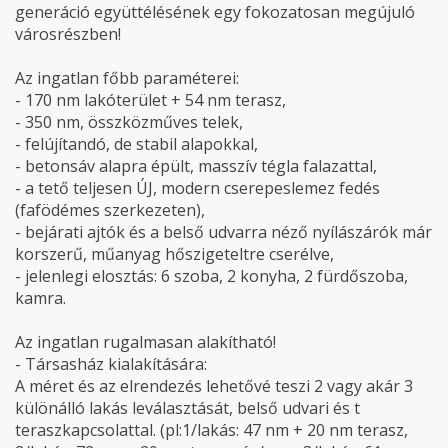
generáció együttélésének egy fokozatosan megújuló
városrészben!
Az ingatlan főbb paraméterei:
- 170 nm lakóterület + 54 nm terasz,
- 350 nm, összközműves telek,
- felújítandó, de stabil alapokkal,
- betonsáv alapra épült, masszív tégla falazattal,
- a tető teljesen ÚJ, modern cserepeslemez fedés
(fafödémes szerkezeten),
- bejárati ajtók és a belső udvarra néző nyílászárók már
korszerű, műanyag hőszigeteltre cserélve,
- jelenlegi elosztás: 6 szoba, 2 konyha, 2 fürdőszoba,
kamra.
Az ingatlan rugalmasan alakítható!
- Társasház kialakítására:
A méret és az elrendezés lehetővé teszi 2 vagy akár 3
különálló lakás leválasztását, belső udvari és t
teraszkapcsolattal. (pl:1/lakás: 47 nm + 20 nm terasz,