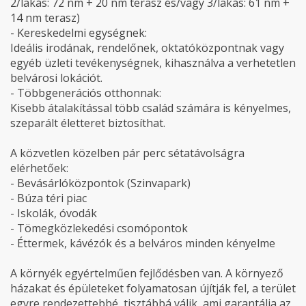
2/lakás: 72 nm + 20 nm terasz és/vagy 3/lakás: 61 nm +
14 nm terasz)
- Kereskedelmi egységnek:
Ideális irodának, rendelőnek, oktatóközpontnak vagy
egyéb üzleti tevékenységnek, kihasználva a verhetetlen
belvárosi lokációt.
- Többgenerációs otthonnak:
Kisebb átalakítással több család számára is kényelmes,
szeparált életteret biztosíthat.
A közvetlen közelben pár perc sétatávolságra
elérhetőek:
- Bevásárlóközpontok (Szinvapark)
- Búza téri piac
- Iskolák, óvodák
- Tömegközlekedési csomópontok
- Éttermek, kávézók és a belváros minden kényelme
A környék egyértelműen fejlődésben van. A környező
házakat és épületeket folyamatosan újítják fel, a terület
egyre rendezettebbé, tisztábbá válik, ami garantálja az