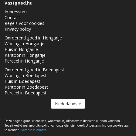
Vastgoed.hu
Impressum
Contact
Regels voor cookies
Privacy policy
Onroerend goed in Hongarije
Woning in Hongarije
Huis in Hongarije
Kantoor in Hongarije
Perceel in Hongarije
Onroerend goed in Boedapest
Woning in Boedapest
Huis in Boedapest
Kantoor in Boedapest
Perceel in Boedapest
Nederlands
De Vastgoed.hu lid van de
Real Estate Group.
Deze pagina gebruikt cookies, waarmee wij effectievere diensten kunnen verlenen.
Tegelijkertijd met gebruikmaking van onze diensten geeft U toestemming om cookies aan
Onroerende goederen te koop in Hongarije - Vastgoed.hu © 2026 Alle
te wenden.
Verdere informatie
rechten voorbehouden