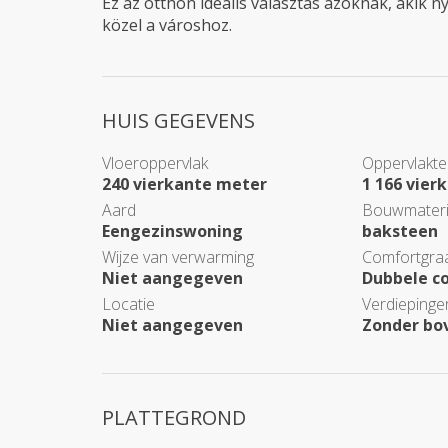
Ez az otthon ideális választás azoknak, akik 
közel a városhoz.
HUIS GEGEVENS
Vloeroppervlak
Oppervlakte
240 vierkante meter
1 166 vier
Aard
Bouwmateri
Eengezinswoning
baksteen
Wijze van verwarming
Comfortgra
Niet aangegeven
Dubbele c
Locatie
Verdiepinge
Niet aangegeven
Zonder bo
PLATTEGROND