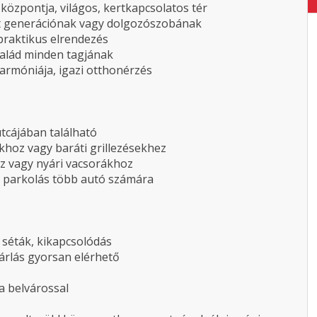
központja, világos, kertkapcsolatos tér
két generációnak vagy dolgozószobának
praktikus elrendezés
család minden tagjának
armóniája, igazi otthonérzés
tcájában található
khoz vagy baráti grillezésekhez
oz vagy nyári vacsorákhoz
s parkolás több autó számára
i séták, kikapcsolódás
árlás gyorsan elérhető
a belvárossal