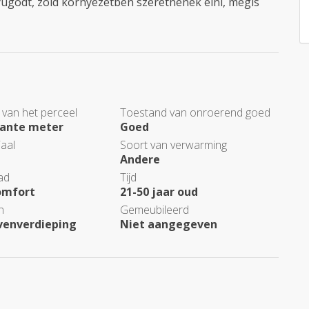
nyugodt, zöld környezetben szeretnének élni, mégis
 van het perceel
Toestand van onroerend goed
kante meter
Goed
aal
Soort van verwarming
Andere
ad
Tijd
omfort
21-50 jaar oud
n
Gemeubileerd
venverdieping
Niet aangegeven