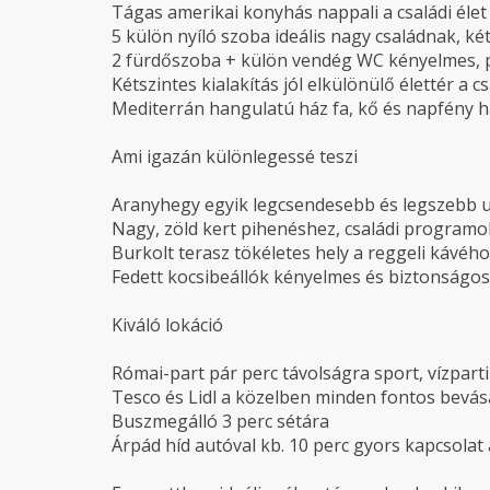
Tágas amerikai konyhás nappali a családi élet 
5 külön nyíló szoba ideális nagy családnak, 
2 fürdőszoba + külön vendég WC kényelmes, 
Kétszintes kialakítás jól elkülönülő élettér a 
Mediterrán hangulatú ház fa, kő és napfény h
Ami igazán különlegessé teszi
Aranyhegy egyik legcsendesebb és legszebb u
Nagy, zöld kert pihenéshez, családi programo
Burkolt terasz tökéletes hely a reggeli kávéh
Fedett kocsibeállók kényelmes és biztonságo
Kiváló lokáció
Római-part pár perc távolságra sport, vízpart
Tesco és Lidl a közelben minden fontos bevás
Buszmegálló 3 perc sétára
Árpád híd autóval kb. 10 perc gyors kapcsolat 