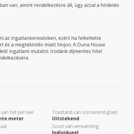
an van, amint rendelkezésre áll, úgy azzal a hirdetés
 az ingatlankeresésben, ezért ha felkeltette
rt és a megtekintés miatt hívjon. A Duna House
elő ingatlant mutatni. Irodánk díjmentes hitel
endelkezésére.
 van het perceel
Toestand van onroerend goed
ante meter
Uitstekend
aal
Soort van verwarming
Individueel