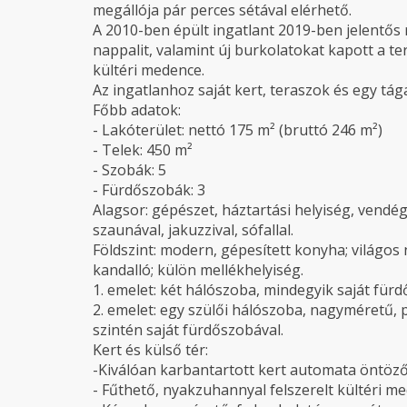
megállója pár perces sétával elérhető.
A 2010-ben épült ingatlant 2019-ben jelentős 
nappalit, valamint új burkolatokat kapott a te
kültéri medence.
Az ingatlanhoz saját kert, teraszok és egy tága
Főbb adatok:
- Lakóterület: nettó 175 m² (bruttó 246 m²)
- Telek: 450 m²
- Szobák: 5
- Fürdőszobák: 3
Alagsor: gépészet, háztartási helyiség, vendég
szaunával, jakuzzival, sófallal.
Földszint: modern, gépesített konyha; világos 
kandalló; külön mellékhelyiség.
1. emelet: két hálószoba, mindegyik saját fürd
2. emelet: egy szülői hálószoba, nagyméretű,
szintén saját fürdőszobával.
Kert és külső tér:
-Kiválóan karbantartott kert automata öntöz
- Fűthető, nyakzuhannyal felszerelt kültéri m