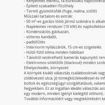
- Kényelmes méretű, fa burkolatú napozótera
- Épített szabadtéri főzőhely
- Termő gyümölcsfák (füge, málna, szőlő)
Műszaki tartalom és extrák:
- 50 m²-es garázs több jármű számára is alka
- Napelemes rendszer (10 kW) és napkollekto
- Kondenzációs gázkazán,
- vízteres kandalló,
- padlófűtés
- Internorm nyílászárók, 15 cm-es szigetelés
- Hűtő-fűtő klíma minden hálóban
- Távolról vezérelhető kamerás kapunyitó re
- Elektromos sötétítők (blackout) minden szo
Elhelyezkedés, környezet:
A környék kiváló választás családosoknak va
zöldövezeti utca, jó tömegközlekedéssel és inf
boltok és egészségügyi szolgáltatások, valam
hegyekben. Ez az ingatlan ideális választás 
egy modern, minden igényt kielégítő otthont,
További információért vagy megtekintésért k