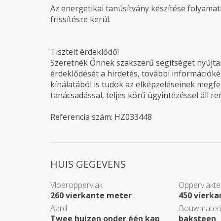
Az energetikai tanúsítvány készítése folyamatb
frissítésre kerül.
Tisztelt érdeklődő!
Szeretnék Önnek szakszerű segítséget nyújtani
érdeklődését a hirdetés, további információké
kínálatából is tudok az elképzeléseinek megfel
tanácsadással, teljes körű ügyintézéssel áll r
Referencia szám: HZ033448
HUIS GEGEVENS
Vloeroppervlak
Oppervlakte
260 vierkante meter
450 vierk
Aard
Bouwmateri
Twee huizen onder één kap
baksteen