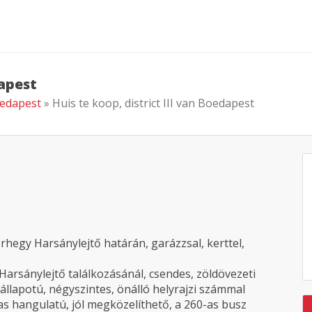
dapest
Boedapest
» Huis te koop, district III van Boedapest
rhegy Harsánylejtő határán, garázzsal, kerttel,
Harsánylejtő találkozásánál, csendes, zöldövezeti
llapotú, négyszintes, önálló helyrajzi számmal
as hangulatú, jól megközelíthető, a 260-as busz