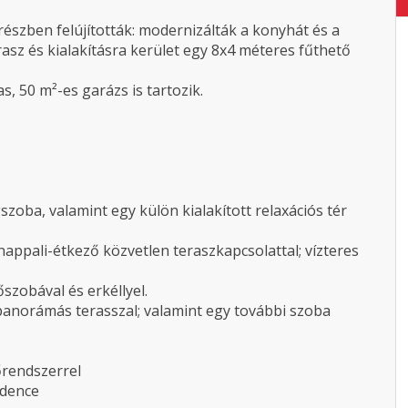
részben felújították: modernizálták a konyhát és a
rasz és kialakításra kerület egy 8x4 méteres fűthető
s, 50 m²-es garázs is tartozik.
szoba, valamint egy külön kialakított relaxációs tér
nappali-étkező közvetlen teraszkapcsolattal; vízteres
őszobával és erkéllyel.
 panorámás terasszal; valamint egy további szoba
őrendszerrel
edence