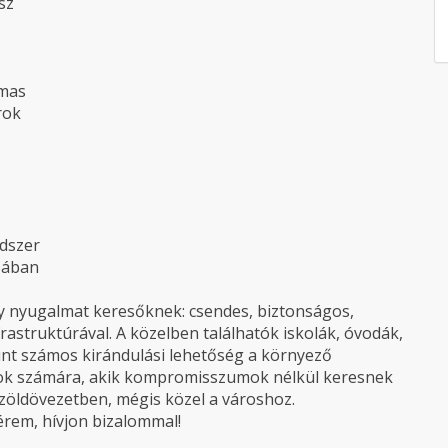
sz
lmas
rok
ndszer
bában
gy nyugalmat keresőknek: csendes, biztonságos,
rastruktúrával. A közelben találhatók iskolák, óvodák,
int számos kirándulási lehetőség a környező
azok számára, akik kompromisszumok nélkül keresnek
 zöldövezetben, mégis közel a városhoz.
érem, hívjon bizalommal!