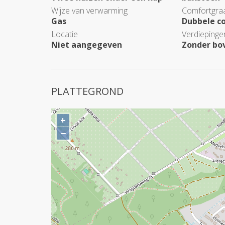
Wijze van verwarming
Comfortgra
Gas
Dubbele c
Locatie
Verdiepinge
Niet aangegeven
Zonder bo
PLATTEGROND
+
−