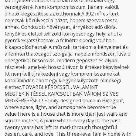
könnyedén válhat önálló lakrésszé, irodává vagy
vendégtérré. Nem kompromisszum, hanem valódi,
élhető kiegészítése az otthonnak.A 902 m²-es kert
nemcsak körülveszi a házat, hanem szerves része
annak. Gondozott növényzet, árnyékot adó diófa,
fenyők és élettel teli zöld környezet egy hely, ahol a
gyerekek játszhatnak, a felnőttek pedig valóban
kikapcsolódhatnak.A műszaki tartalom a kényelmet és
a fenntarthatóságot szolgálja: napelemrendszer, kiváló
energetikai besorolás, modern gépészet és olyan
részletek, amelyek hosszú távon is értéket képviselnek.
Itt nem kell újrakezdeni vagy kompromisszumokat
kötni minden adott egy kiegyensúlyozott, minőségi
élethez.TOVÁBBI KÉRDÉSSEL, VALAMINT
MEGTEKINTÉSSEL KAPCSOLTBAN VÁROM SZÍVES
MEGKERESÉSÉT ! Family-designed home in Hidegkút,
where space, light, and atmosphere become true
valueThere is a house that is more than just walls and
square meters. A place where every day of the past
twenty years has left its markthrough thoughtful
design, care, and love. This three-level family home with