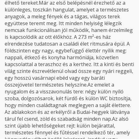
élhető tereket.Már az első belépésnél érezhető az a
különleges, toszkán hangulat, amelyet a természetes
anyagok, a meleg fények és a tágas, világos terek
együttese teremt meg. Itt minden helyiség lélegzik
nemcsak funkcionálisan jól működik, hanem érzelmileg
is kapcsolódik az ott élőkhöz. A 273 m²-es ház
elrendezése tudatosan a családi élet ritmusára épül. A
földszinten egy nagy, egybefüggő élettér nyílik meg:
nappali, étkező és konyha harmóniája, közvetlen
kapcsolattal a teraszhoz és a kerthez. Itt a kinti és benti
világ szinte észrevétlenül olvad össze egy nyári reggeli,
egy hosszú vasárnapi ebéd vagy egy baráti
összejövetel természetes helyszíne.Az emelet a
nyugalom és a visszavonulás tere: négy külön nyíló
szoba, dolgozósarok, két fürdő és külön WC biztosítja,
hogy minden családtagnak meglegyen a saját élettere.
Az ablakokon és az erkélyről a Budai-hegyek látványa
tárul fel csend, zöld és szabadság minden nap.Az alsó
szint újabb lehetőségeket rejt: külön bejárattal,
természetes fénnyel és fűtéssel rendelkező tér, amely