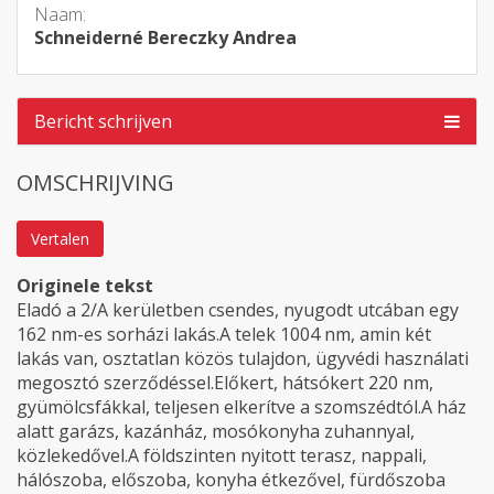
Naam:
Schneiderné Bereczky Andrea
Bericht schrijven
OMSCHRIJVING
Vertalen
Originele tekst
Eladó a 2/A kerületben csendes, nyugodt utcában egy
162 nm-es sorházi lakás.A telek 1004 nm, amin két
lakás van, osztatlan közös tulajdon, ügyvédi használati
megosztó szerződéssel.Előkert, hátsókert 220 nm,
gyümölcsfákkal, teljesen elkerítve a szomszédtól.A ház
alatt garázs, kazánház, mosókonyha zuhannyal,
közlekedővel.A földszinten nyitott terasz, nappali,
hálószoba, előszoba, konyha étkezővel, fürdőszoba