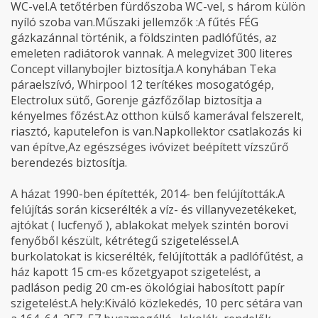
WC-vel.A tetőtérben fürdőszoba WC-vel, s három külön
nyíló szoba van.Műszaki jellemzők :A fűtés FÉG
gázkazánnal történik, a földszinten padlófűtés, az
emeleten radiátorok vannak. A melegvizet 300 literes
Concept villanybojler biztosítja.A konyhában Teka
páraelszívó, Whirpool 12 terítékes mosogatógép,
Electrolux sütő, Gorenje gázfőzőlap biztosítja a
kényelmes főzést.Az otthon külső kamerával felszerelt,
riasztó, kaputelefon is van.Napkollektor csatlakozás ki
van építve,Az egészséges ivóvizet beépített vízszűrő
berendezés biztosítja.
A házat 1990-ben építették, 2014- ben felújították.A
felújítás során kicserélték a víz- és villanyvezetékeket,
ajtókat ( lucfenyő ), ablakokat melyek szintén borovi
fenyőből készült, kétrétegű szigeteléssel.A
burkolatokat is kicserélték, felújították a padlófűtést, a
ház kapott 15 cm-es kőzetgyapot szigetelést, a
padláson pedig 20 cm-es ökológiai habosított papír
szigetelést.A hely:Kiváló közlekedés, 10 perc sétára van