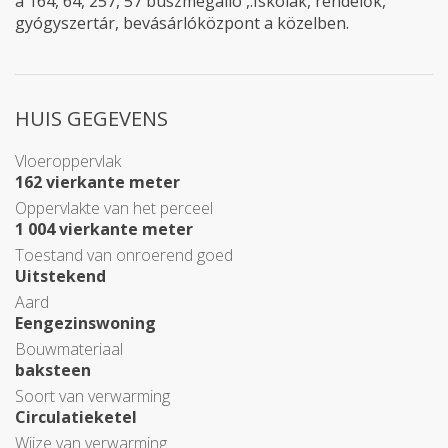
a 164, 64, 257, 57 buszmegálló ,.Iskolák, rendelők,
gyógyszertár, bevásárlóközpont a közelben.
HUIS GEGEVENS
Vloeroppervlak
162 vierkante meter
Oppervlakte van het perceel
1 004 vierkante meter
Toestand van onroerend goed
Uitstekend
Aard
Eengezinswoning
Bouwmateriaal
baksteen
Soort van verwarming
Circulatieketel
Wijze van verwarming