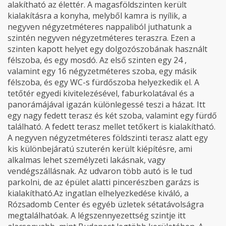
alakítható az élettér. A magasföldszinten került
kialakításra a konyha, melyből kamra is nyílik, a
negyven négyzetméteres nappaliból juthatunk a
szintén negyven négyzetméteres teraszra. Ezen a
szinten kapott helyet egy dolgozószobának használt
félszoba, és egy mosdó. Az első szinten egy 24 ,
valamint egy 16 négyzetméteres szoba, egy másik
félszoba, és egy WC-s fürdőszoba helyezkedik el. A
tetőtér egyedi kivitelezésével, faburkolatával és a
panorámájával igazán különlegessé teszi a házat. Itt
egy nagy fedett terasz és két szoba, valamint egy fürdő
található. A fedett terasz mellet tetőkert is kialakítható.
A negyven négyzetméteres földszinti terasz alatt egy
kis különbejáratú szuterén került kiépítésre, ami
alkalmas lehet személyzeti lakásnak, vagy
vendégszállásnak. Az udvaron több autó is le tud
parkolni, de az épület alatti pincerészben garázs is
kialakítható.Az ingatlan elhelyezkedése kiváló, a
Rózsadomb Center és egyéb üzletek sétatávolságra
megtalálhatóak. A légszennyezettség szintje itt