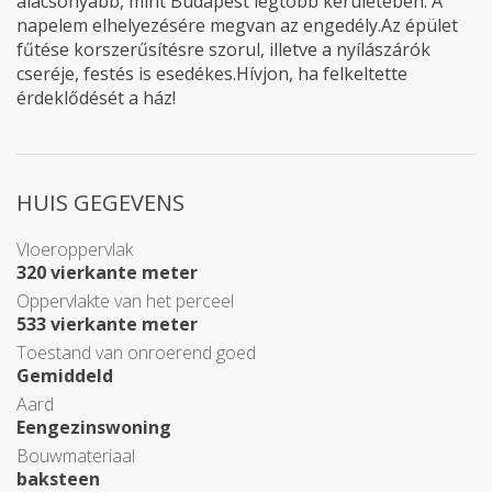
alacsonyabb, mint Budapest legtöbb kerületében. A
napelem elhelyezésére megvan az engedély.Az épület
fűtése korszerűsítésre szorul, illetve a nyílászárók
cseréje, festés is esedékes.Hívjon, ha felkeltette
érdeklődését a ház!
HUIS GEGEVENS
Vloeroppervlak
320 vierkante meter
Oppervlakte van het perceel
533 vierkante meter
Toestand van onroerend goed
Gemiddeld
Aard
Eengezinswoning
Bouwmateriaal
baksteen