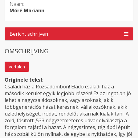
Naam:
Móré Mariann
Bericht schrijven
OMSCHRIJVING
Vertalen
Originele tekst
Családi ház a Rózsadombon! Eladó családi ház a
második kerület egyik legjobb részén! Ez az ingatlan jó
lehet a nagycsaládosoknak, vagy azoknak, akik
többgenerációs házat keresnek, vállalkozóknak, akik
üzlethelyiséget, irodát, rendelőt akarnak kialakítani. A
zöld, fásított ,533 négyzetméteres udvar elválasztja a
forgalom zajától a házat. A négyszintes, téglából épült
ház szobái külön nyílnak, de egybe is nyithatóak, így jól