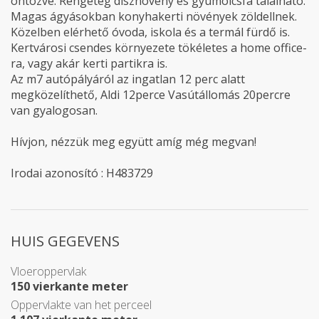
öntözve. Rengeteg dísznövény és gyümölcsfa található.
Magas ágyásokban konyhakerti növények zöldellnek.
Közelben elérhető óvoda, iskola és a termál fürdő is.
Kertvárosi csendes környezete tökéletes a home office-
ra, vagy akár kerti partikra is.
Az m7 autópályáról az ingatlan 12 perc alatt
megközelíthető, Aldi 12perce Vasútállomás 20percre
van gyalogosan.
Hívjon, nézzük meg együtt amíg még megvan!
Irodai azonosító : H483729
HUIS GEGEVENS
Vloeroppervlak
150 vierkante meter
Oppervlakte van het perceel