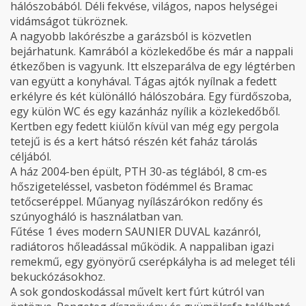
hálószobából. Déli fekvése, világos, napos helységei
vidámságot tükröznek.
A nagyobb lakórészbe a garázsból is közvetlen
bejárhatunk. Kamrából a közlekedőbe és már a nappali
étkezőben is vagyunk. Itt elszeparálva de egy légtérben
van együtt a konyhával. Tágas ajtók nyílnak a fedett
erkélyre és két különálló hálószobára. Egy fürdőszoba,
egy külön WC és egy kazánház nyílik a közlekedőből.
Kertben egy fedett kiülőn kívül van még egy pergola
tetejű is és a kert hátsó részén két faház tárolás
céljából.
A ház 2004-ben épült, PTH 30-as téglából, 8 cm-es
hőszigeteléssel, vasbeton födémmel és Bramac
tetőcseréppel. Műanyag nyílászárókon redőny és
szúnyogháló is használatban van.
Fűtése 1 éves modern SAUNIER DUVAL kazánról,
radiátoros hőleadással működik. A nappaliban igazi
remekmű, egy gyönyörű cserépkályha is ad meleget téli
bekuckózásokhoz.
A sok gondoskodással művelt kert fúrt kútról van