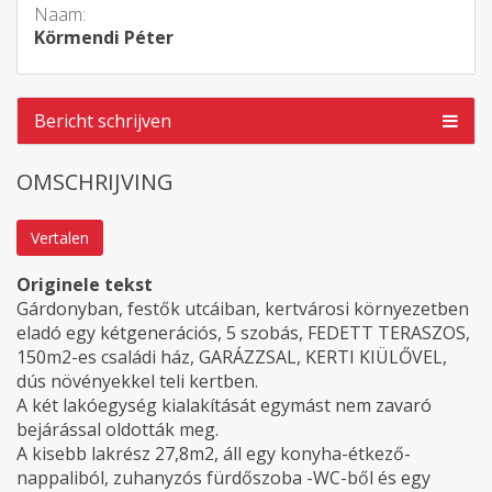
Naam:
Körmendi Péter
Bericht schrijven
OMSCHRIJVING
Vertalen
Originele tekst
Gárdonyban, festők utcáiban, kertvárosi környezetben
eladó egy kétgenerációs, 5 szobás, FEDETT TERASZOS,
150m2-es családi ház, GARÁZZSAL, KERTI KIÜLŐVEL,
dús növényekkel teli kertben.
A két lakóegység kialakítását egymást nem zavaró
bejárással oldották meg.
A kisebb lakrész 27,8m2, áll egy konyha-étkező-
nappaliból, zuhanyzós fürdőszoba -WC-ből és egy