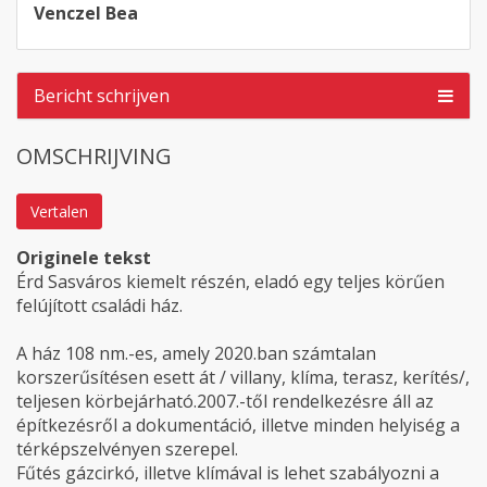
Venczel Bea
Bericht schrijven
OMSCHRIJVING
Vertalen
Originele tekst
Érd Sasváros kiemelt részén, eladó egy teljes körűen
felújított családi ház.
A ház 108 nm.-es, amely 2020.ban számtalan
korszerűsítésen esett át / villany, klíma, terasz, kerítés/,
teljesen körbejárható.2007.-től rendelkezésre áll az
építkezésről a dokumentáció, illetve minden helyiség a
térképszelvényen szerepel.
Fűtés gázcirkó, illetve klímával is lehet szabályozni a