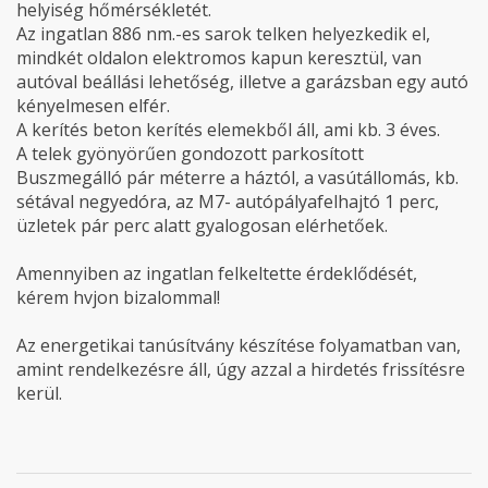
helyiség hőmérsékletét.
Az ingatlan 886 nm.-es sarok telken helyezkedik el,
mindkét oldalon elektromos kapun keresztül, van
autóval beállási lehetőség, illetve a garázsban egy autó
kényelmesen elfér.
A kerítés beton kerítés elemekből áll, ami kb. 3 éves.
A telek gyönyörűen gondozott parkosított
Buszmegálló pár méterre a háztól, a vasútállomás, kb.
sétával negyedóra, az M7- autópályafelhajtó 1 perc,
üzletek pár perc alatt gyalogosan elérhetőek.
Amennyiben az ingatlan felkeltette érdeklődését,
kérem hvjon bizalommal!
Az energetikai tanúsítvány készítése folyamatban van,
amint rendelkezésre áll, úgy azzal a hirdetés frissítésre
kerül.