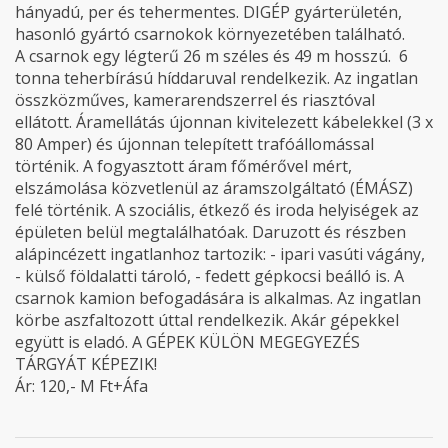
hányadú, per és tehermentes. DIGÉP gyárterületén,
hasonló gyártó csarnokok környezetében található.
A csarnok egy légterű 26 m széles és 49 m hosszú. 6
tonna teherbírású híddaruval rendelkezik. Az ingatlan
összközműves, kamerarendszerrel és riasztóval
ellátott. Áramellátás újonnan kivitelezett kábelekkel (3 x
80 Amper) és újonnan telepített trafóállomással
történik. A fogyasztott áram főmérővel mért,
elszámolása közvetlenül az áramszolgáltató (ÉMÁSZ)
felé történik. A szociális, étkező és iroda helyiségek az
épületen belül megtalálhatóak. Daruzott és részben
alápincézett ingatlanhoz tartozik: - ipari vasúti vágány,
- külső földalatti tároló, - fedett gépkocsi beálló is. A
csarnok kamion befogadására is alkalmas. Az ingatlan
körbe aszfaltozott úttal rendelkezik. Akár gépekkel
együtt is eladó. A GÉPEK KÜLÖN MEGEGYEZÉS
TÁRGYÁT KÉPEZIK!
Ár: 120,- M Ft+Áfa