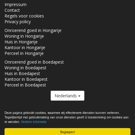
Impressum
Contact
Regels voor cookies
Privacy policy
Onroerend goed in Hongarije
Woning in Hongarije
Huis in Hongarije
Kantoor in Hongarije
Perceel in Hongarije
Onroerend goed in Boedapest
Woning in Boedapest
Huis in Boedapest
Kantoor in Boedapest
Perceel in Boedapest
Nederlands
De Vastgoed.hu lid van de
Real Estate Group.
Deze pagina gebruikt cookies, waarmee wij effectievere diensten kunnen verlenen.
Tegelijkertijd met gebruikmaking van onze diensten geeft U toestemming om cookies aan
Onroerende goederen te koop in Hongarije - Vastgoed.hu © 2026 Alle
te wenden.
Verdere informatie
rechten voorbehouden
Begrepen!