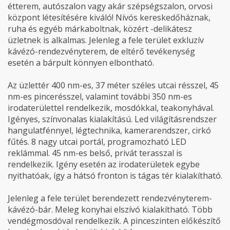
étterem, autószalon vagy akár szépségszalon, orvosi
központ létesítésére kiváló! Nívós kereskedőháznak,
ruha és egyéb márkaboltnak, közért -delikátesz
üzletnek is alkalmas. Jelenleg a fele terület exkluzív
kávézó-rendezvényterem, de eltérő tevékenység
esetén a bárpult könnyen elbontható.
Az üzlettér 400 nm-es, 37 méter széles utcai résszel, 45
nm-es pincerésszel, valamint további 350 nm-es
irodaterülettel rendelkezik, mosdókkal, teakonyhával.
Igényes, színvonalas kialakítású. Led világításrendszer
hangulatfénnyel, légtechnika, kamerarendszer, cirkó
fűtés. 8 nagy utcai portál, programozható LED
reklámmal. 45 nm-es belső, privát terasszal is
rendelkezik. Igény esetén az irodaterületek egybe
nyithatóak, így a hátsó fronton is tágas tér kialakítható.
Jelenleg a fele terület berendezett rendezvényterem-
kávézó-bár. Meleg konyhai elszívó kialakítható. Több
vendégmosdóval rendelkezik. A pinceszinten előkészítő