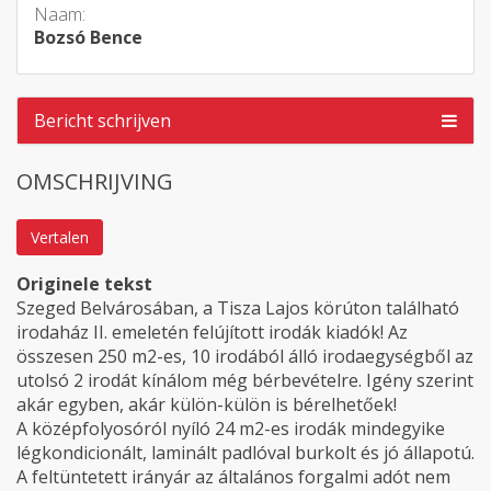
Naam:
Bozsó Bence
Bericht schrijven
OMSCHRIJVING
Vertalen
Originele tekst
Szeged Belvárosában, a Tisza Lajos körúton található
irodaház II. emeletén felújított irodák kiadók! Az
összesen 250 m2-es, 10 irodából álló irodaegységből az
utolsó 2 irodát kínálom még bérbevételre. Igény szerint
akár egyben, akár külön-külön is bérelhetőek!
A középfolyosóról nyíló 24 m2-es irodák mindegyike
légkondicionált, laminált padlóval burkolt és jó állapotú.
A feltüntetett irányár az általános forgalmi adót nem