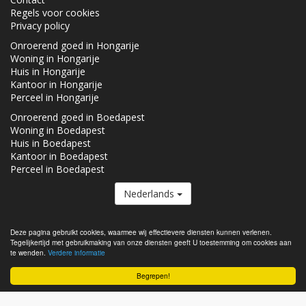
Regels voor cookies
Privacy policy
Onroerend goed in Hongarije
Woning in Hongarije
Huis in Hongarije
Kantoor in Hongarije
Perceel in Hongarije
Onroerend goed in Boedapest
Woning in Boedapest
Huis in Boedapest
Kantoor in Boedapest
Perceel in Boedapest
Nederlands
De Vastgoed.hu lid van de
Real Estate Group.
Deze pagina gebruikt cookies, waarmee wij effectievere diensten kunnen verlenen.
Tegelijkertijd met gebruikmaking van onze diensten geeft U toestemming om cookies aan
Onroerende goederen te koop in Hongarije - Vastgoed.hu © 2026 Alle
te wenden.
Verdere informatie
rechten voorbehouden
Begrepen!