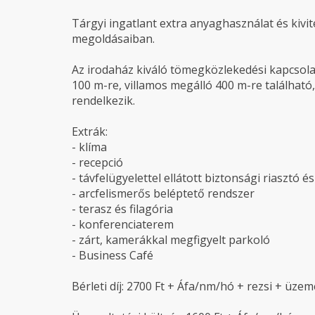
Tárgyi ingatlant extra anyaghasználat és kivit
megoldásaiban.
Az irodaház kiváló tömegközlekedési kapcsolat
100 m-re, villamos megálló 400 m-re található
rendelkezik.
Extrák:
- klíma
- recepció
- távfelügyelettel ellátott biztonsági riasztó é
- arcfelismerős beléptető rendszer
- terasz és filagória
- konferenciaterem
- zárt, kamerákkal megfigyelt parkoló
- Business Café
Bérleti díj: 2700 Ft + Áfa/nm/hó + rezsi + üzem