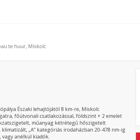
eau te huur, Miskolc
ópálya Északi lehajtójától 8 km-re, Miskolc
ra, főútvonali csatlakozással, földszint + 2 emelet
zatszigetelt, műanyag kétrétegű hőszigetelt
, klimatizált, „A” kategóriás irodaházban 20-478 nm-ig
 vagy anélkül kiadók.