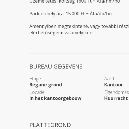
Üzemeltetési költség 1600 Ft + Áfa/nm/hó
Parkolóhely ára: 15.000 Ft + Áfa/db/hó
Amennyiben megtekintené, vagy további részl
elérhetőségeim valamelyikén.
BUREAU GEGEVENS
Etage
Aard
Begane grond
Kantoor
Locatie
Eigendomssi
In het kantoorgebouw
Huurrecht
PLATTEGROND