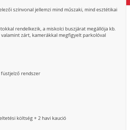
elezői színvonal jellemzi mind műszaki, mind esztétikai
okkal rendelkezik, a miskolci buszjárat megállója kb.
, valamint zárt, kamerákkal megfigyelt parkolóval
s füstjelző rendszer
eltetési költség + 2 havi kaució