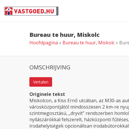
Bureau te huur, Miskolc
Hoofdpagina
»
Bureau te huur, Miskolc
» Bur
OMSCHRIJVING
Vertalen
Originele tekst
Miskolcon, a Kiss Ernő utcában, az M30-as aut
városközpontjától mindösszesen 2 km-re nyugat
szintmegosztású, „dryvit” rendszerben homlok
nyílászárókkal felszerelt, házközponti fűtéses
irodahelyiségek opcionálisan irodabútorokkal,