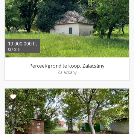
10 000 000 Ft
€27 546
Perceel/grond te koop, Zalacsány
Zalacsány