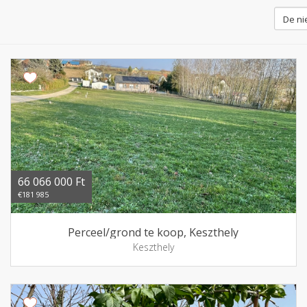
66 066 000 Ft
€181 985
Perceel/grond te koop, Keszthely
Keszthely