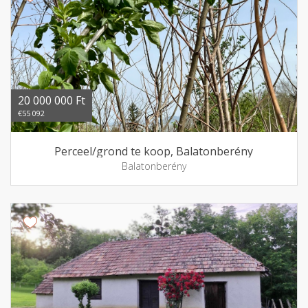
20 000 000 Ft
€55 092
Perceel/grond te koop, Balatonberény
Balatonberény