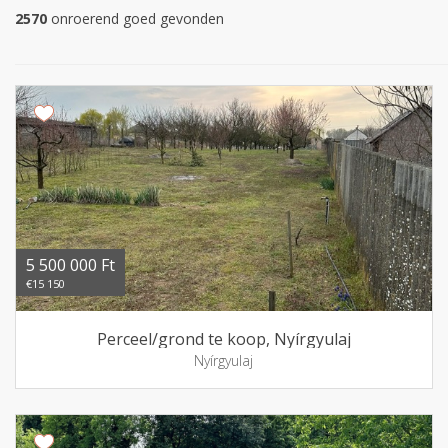
2570
onroerend goed gevonden
5 500 000 Ft
€15 150
Perceel/grond te koop, Nyírgyulaj
Nyírgyulaj