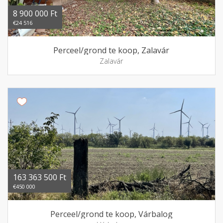
8 900 000 Ft
€24 516
Perceel/grond te koop, Zalavár
Zalavár
163 363 500 Ft
€450 000
Perceel/grond te koop, Várbalog