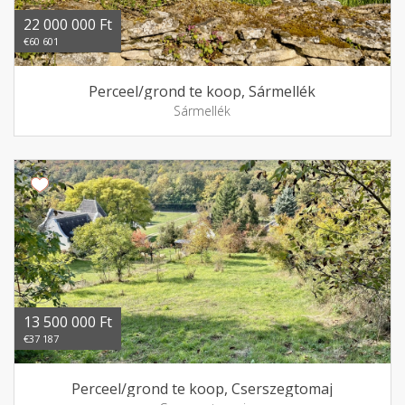
22 000 000 Ft
€60 601
Perceel/grond te koop, Sármellék
Sármellék
13 500 000 Ft
€37 187
Perceel/grond te koop, Cserszegtomaj