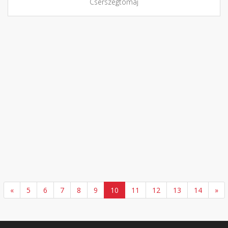
Cserszegtomaj
«
5
6
7
8
9
10
11
12
13
14
»