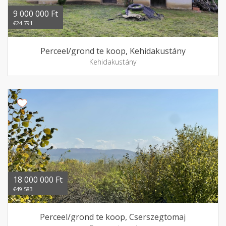
9 000 000 Ft
€24 791
Perceel/grond te koop, Kehidakustány
Kehidakustány
18 000 000 Ft
€49 583
Perceel/grond te koop, Cserszegtomaj