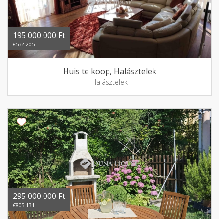
195 000 000 Ft
€532 205
Huis te koop, Halásztelek
Halásztelek
295 000 000 Ft
€805 131