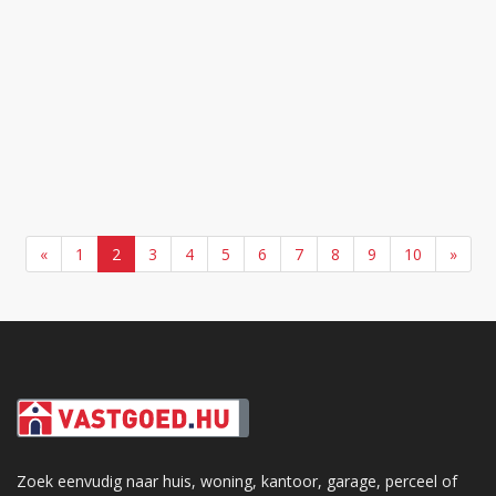
«
1
2
3
4
5
6
7
8
9
10
»
Zoek eenvudig naar huis, woning, kantoor, garage, perceel of