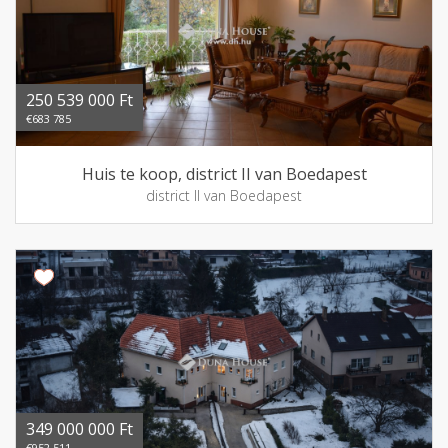
250 539 000 Ft
€683 785
Huis te koop, district II van Boedapest
district II van Boedapest
349 000 000 Ft
€952 511