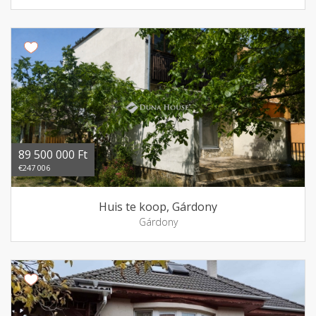
89 500 000 Ft
€247 006
Huis te koop, Gárdony
Gárdony