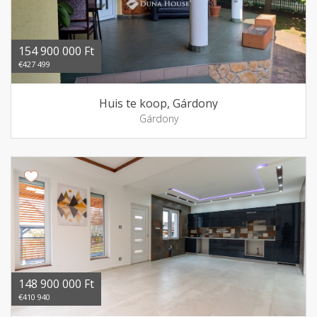
154 900 000 Ft
€427 499
Huis te koop, Gárdony
Gárdony
148 900 000 Ft
€410 940