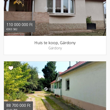
110 000 000 Ft
€303 582
Huis te koop, Gárdony
Gárdony
88 700 000 Ft
€244 798