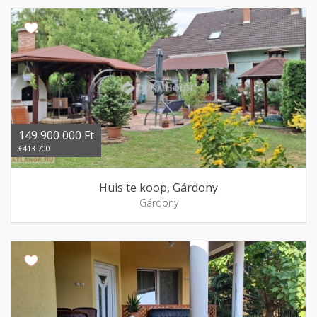
149 900 000 Ft
€413 700
Huis te koop, Gárdony
Gárdony