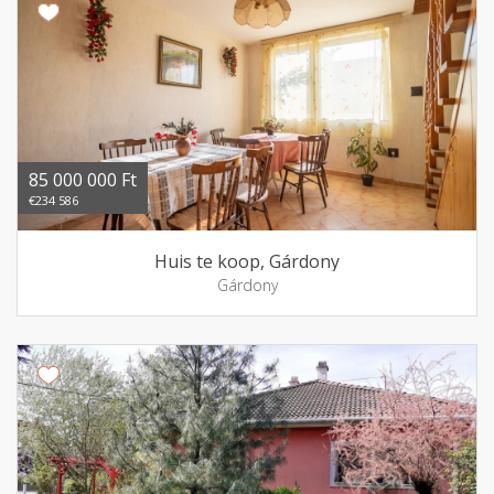
85 000 000 Ft
€234 586
Huis te koop, Gárdony
Gárdony