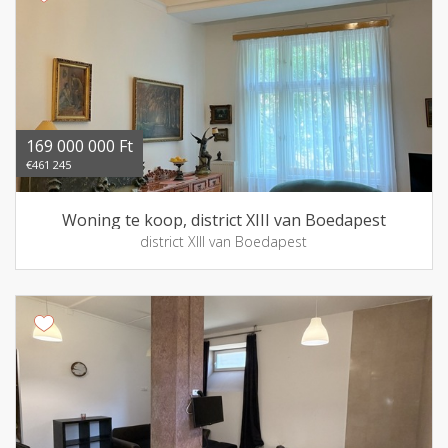
169 000 000 Ft
€461 245
Woning te koop, district XIII van Boedapest
district XIII van Boedapest