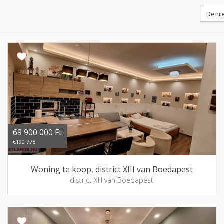
69 900 000 Ft
€190 775
Woning te koop, district XIII van Boedapest
district XIII van Boedapest