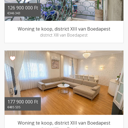
126 900 000 Ft
€346 343
Woning te koop, district XIII van Boedapest
district XIII van Boedapest
177 900 000 Ft
€485 535
Woning te koop, district XIII van Boedapest