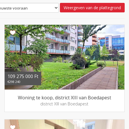
Weergeven van de plattegrond
109 275 000 Ft
€298 240
Woning te koop, district XIII van Boedapest
district XIII van Boedapest