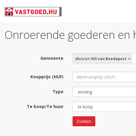
Onroerende goederen en hui
Gemeente
district XIII van Boedapest
×
Koopprijs (HUF)
Type
Te koop/Te huur
Zoeken