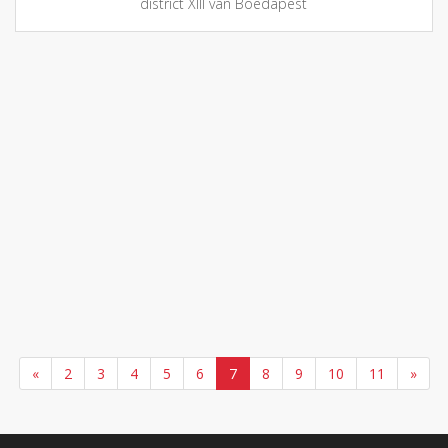
district XIII van Boedapest
«
2
3
4
5
6
7
8
9
10
11
»