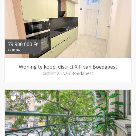
79 900 000 Ft
€218 068
Woning te koop, district XIII van Boedapest
district XIII van Boedapest