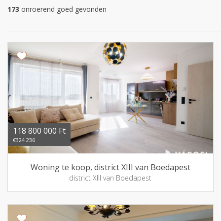
173
onroerend goed gevonden
118 800 000 Ft
€324 236
Woning te koop, district XIII van Boedapest
district XIII van Boedapest