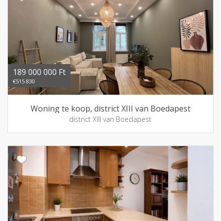
189 000 000 Ft
€515 830
Woning te koop, district XIII van Boedapest
district XIII van Boedapest