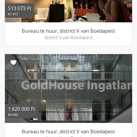
513 073 Ft
€1 413
Bureau te huur, district V van Boedapest
district V van Boedapest
1 620 000 Ft
€4 462
Bureau te huur, district V van Boedapest