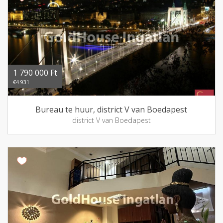
1 790 000 Ft
€4 931
Bureau te huur, district V van Boedapest
district V van Boedapest