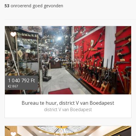
53
onroerend goed gevonden
1 040 792 Ft
€2 867
Bureau te huur, district V van Boedapest
district V van Boedapest