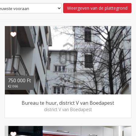
Weergeven van de plattegrond
750 000 Ft
€2 066
Bureau te huur, district V van Boedapest
district V van Boedapest