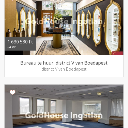
1 630 530 Ft
€4 491
Bureau te huur, district V van Boedapest
district V van Boedapest