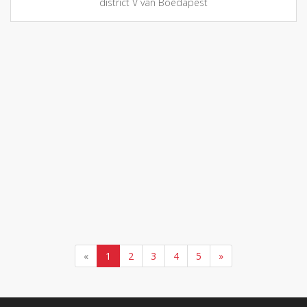
district V van Boedapest
«
1
2
3
4
5
»