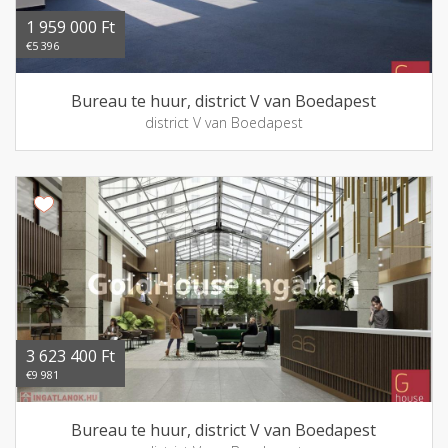
1 959 000 Ft
€5 396
Bureau te huur, district V van Boedapest
district V van Boedapest
3 623 400 Ft
€9 981
Bureau te huur, district V van Boedapest