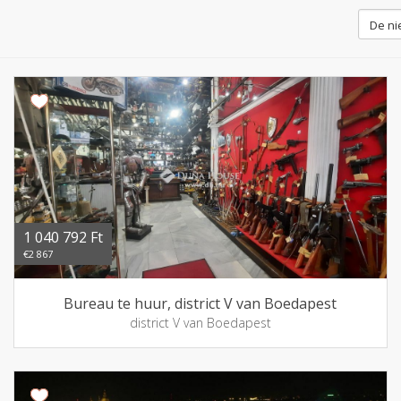
1 040 792 Ft
€2 867
Bureau te huur, district V van Boedapest
district V van Boedapest