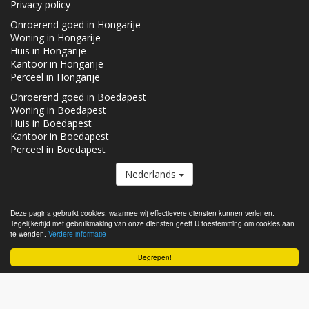
Privacy policy
Onroerend goed in Hongarije
Woning in Hongarije
Huis in Hongarije
Kantoor in Hongarije
Perceel in Hongarije
Onroerend goed in Boedapest
Woning in Boedapest
Huis in Boedapest
Kantoor in Boedapest
Perceel in Boedapest
Nederlands
De Vastgoed.hu lid van de
Real Estate Group.
Deze pagina gebruikt cookies, waarmee wij effectievere diensten kunnen verlenen.
Tegelijkertijd met gebruikmaking van onze diensten geeft U toestemming om cookies aan
Onroerende goederen te koop in Hongarije - Vastgoed.hu © 2026 Alle
te wenden.
Verdere informatie
rechten voorbehouden
Begrepen!