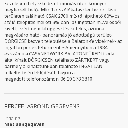
közelében helyezkedik el, murvás úton könnyen
megközelíthető- Mkc 1.o. szőlőkataszter besorolású
területen található CSAK 2700 m2-től építhető 80%-os
szőlő telepítés mellett 3%-ban- az ingatlan művelésből
kivett, ezért nem kifüggesztés köteles, azonnal
megvásárolható- panorámás jó adottságú terület-
DÖRGICSE kedvelt települése a Balaton-felvidéknek- az
ingatlan per és tehermentesAmennyiben a 1984-
es számú a CASANETWORK BALATONFÜREDI iroda
által kínált DÖRGICSÉN található ZÁRTKERT vagy
bármely a kínálatunkban található INGATLAN
felkeltette érdeklődését, hívjon a
megadott telefonszámon: 06 20 378 3810
PERCEEL/GROND GEGEVENS
Indeling
Niet aangegeven