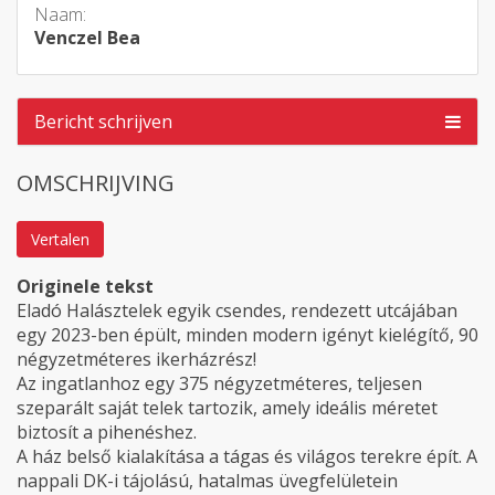
Naam:
Venczel Bea
Bericht schrijven
OMSCHRIJVING
Vertalen
Originele tekst
Eladó Halásztelek egyik csendes, rendezett utcájában
egy 2023-ben épült, minden modern igényt kielégítő, 90
négyzetméteres ikerházrész!
Az ingatlanhoz egy 375 négyzetméteres, teljesen
szeparált saját telek tartozik, amely ideális méretet
biztosít a pihenéshez.
A ház belső kialakítása a tágas és világos terekre épít. A
nappali DK-i tájolású, hatalmas üvegfelületein