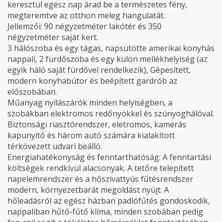
keresztül egész nap árad be a természetes fény,
megteremtve az otthon meleg hangulatát.
Jellemzői: 90 négyzetméter lakótér és 350
négyzetméter saját kert.
3 hálószoba és egy tágas, napsütötte amerikai konyhás
nappali, 2 fürdőszoba és egy külön mellékhelyiség (az
egyik háló saját fürdővel rendelkezik), Gépesített,
modern konyhabútor és beépített gardrób az
előszobában.
Műanyag nyílászárók minden helyiségben, a
szobákban elektromos redőnyökkel és szúnyoghálóval.
Biztonsági riasztórendszer, eletromos, kamerás
kapunyitó és három autó számára kialakított
térkövezett udvari beálló.
Energiahatékonyság és fenntarthatóság: A fenntartási
költségek rendkívül alacsonyak. A tetőre telepített
napelemrendszer és a hőszivattyús fűtésrendszer
modern, környezetbarát megoldást nyújt. A
hőleadásról az egész házban padlófűtés gondoskodik,
nappaliban hűtő-fűtő klíma, minden szobában pedig