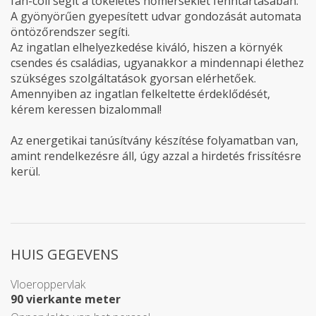
fan-coil segít a tökéletes hőmérséklet fenntartásában.
A gyönyörűen gyepesített udvar gondozását automata
öntözőrendszer segíti.
Az ingatlan elhelyezkedése kiváló, hiszen a környék
csendes és családias, ugyanakkor a mindennapi élethez
szükséges szolgáltatások gyorsan elérhetőek.
Amennyiben az ingatlan felkeltette érdeklődését,
kérem keressen bizalommal!
Az energetikai tanúsítvány készítése folyamatban van,
amint rendelkezésre áll, úgy azzal a hirdetés frissítésre
kerül.
HUIS GEGEVENS
Vloeroppervlak
90 vierkante meter