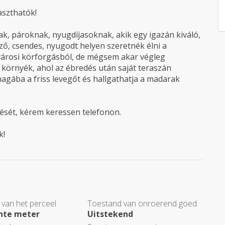
aszthatók!
, pároknak, nyugdíjasoknak, akik egy igazán kiváló,
ző, csendes, nyugodt helyen szeretnék élni a
városi körforgásból, de mégsem akar végleg
a környék, ahol az ébredés után saját teraszán
magába a friss levegőt és hallgathatja a madarak
ését, kérem keressen telefonon.
k!
 van het perceel
Toestand van onroerend goed
ante meter
Uitstekend