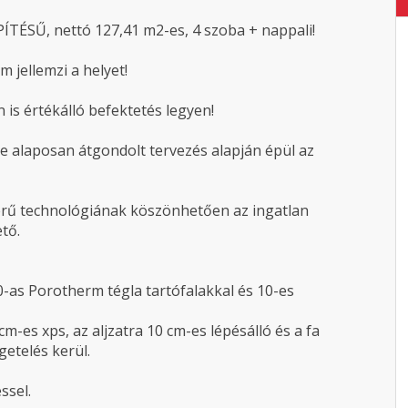
PÍTÉSŰ, nettó 127,41 m2-es, 4 szoba + nappali!
m jellemzi a helyet!
 is értékálló befektetés legyen!
ve alaposan átgondolt tervezés alapján épül az
erű technológiának köszönhetően az ingatlan
tő.
30-as Porotherm tégla tartófalakkal és 10-es
m-es xps, az aljzatra 10 cm-es lépésálló és a fa
etelés kerül.
ssel.