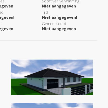
aal
Soort van verwarming
egeven
Niet aangegeven
ad
Tijd
egeven!
Niet aangegeven!
n
Gemeubileerd
egeven
Niet aangegeven