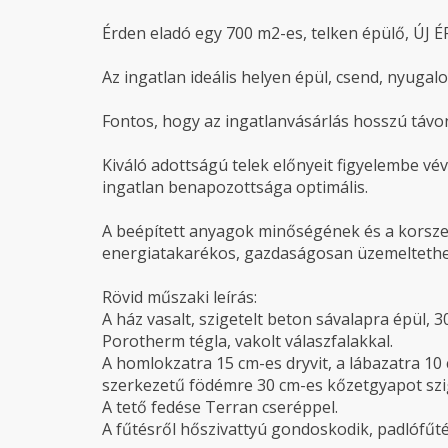
Érden eladó egy 700 m2-es, telken épülő, ÚJ É
Az ingatlan ideális helyen épül, csend, nyugalo
Fontos, hogy az ingatlanvásárlás hosszú távon
Kiváló adottságú telek előnyeit figyelembe vé
ingatlan benapozottsága optimális.
A beépített anyagok minőségének és a korsz
energiatakarékos, gazdaságosan üzemeltethe
Rövid műszaki leírás:
A ház vasalt, szigetelt beton sávalapra épül, 
Porotherm tégla, vakolt válaszfalakkal.
A homlokzatra 15 cm-es dryvit, a lábazatra 10 c
szerkezetű födémre 30 cm-es kőzetgyapot szig
A tető fedése Terran cseréppel.
A fűtésről hőszivattyú gondoskodik, padlófűté