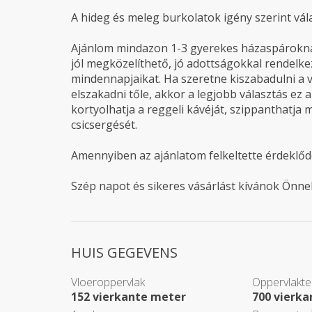
A hideg és meleg burkolatok igény szerint vál
Ajánlom mindazon 1-3 gyerekes házaspároknak
jól megközelíthető, jó adottságokkal rendelke
mindennapjaikat. Ha szeretne kiszabadulni a 
elszakadni tőle, akkor a legjobb választás ez 
kortyolhatja a reggeli kávéját, szippanthatja 
csicsergését.
Amennyiben az ajánlatom felkeltette érdeklőd
Szép napot és sikeres vásárlást kívánok Önne
HUIS GEGEVENS
Vloeroppervlak
Oppervlakte
152 vierkante meter
700 vierk