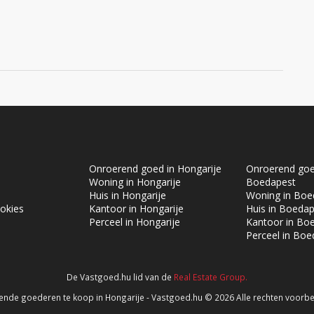
Onroerend goed in Hongarije
Onroerend goe
Woning in Hongarije
Boedapest
Huis in Hongarije
Woning in Boe
okies
Kantoor in Hongarije
Huis in Boeda
Perceel in Hongarije
Kantoor in Bo
Perceel in Boe
De Vastgoed.hu lid van de
Real Estate Group.
aw
nde goederen te koop in Hongarije - Vastgoed.hu © 2026 Alle rechten voor